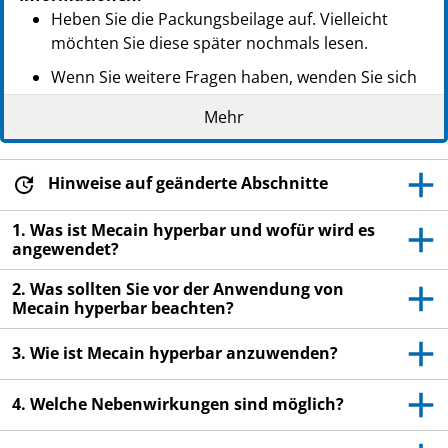
Heben Sie die Packungsbeilage auf. Vielleicht
möchten Sie diese später nochmals lesen.
Wenn Sie weitere Fragen haben, wenden Sie sich
an Ihren Arzt, Apotheker oder das medizinische
Mehr
Fachpersonal.
Dieses Arzneimittel wurde Ihnen persönlich
verschrieben. Geben Sie es nicht an Dritte weiter.
Hinweise auf geänderte Abschnitte
Es kann anderen Menschen schaden, auch wenn
1. Was ist Mecain hyperbar und wofür wird es
diese die gleichen Beschwerden haben wie Sie.
angewendet?
Wenn Sie Nebenwirkungen bemerken, wenden Sie
2. Was sollten Sie vor der Anwendung von
sich an Ihren Arzt, Apotheker oder das
Mecain hyperbar beachten?
medizinische Fachpersonal. Dies gilt auch für
Nebenwirkungen, die nicht in dieser
3. Wie ist Mecain hyperbar anzuwenden?
Packungsbeilage angegeben sind. Siehe Abschnitt
4.
4. Welche Nebenwirkungen sind möglich?