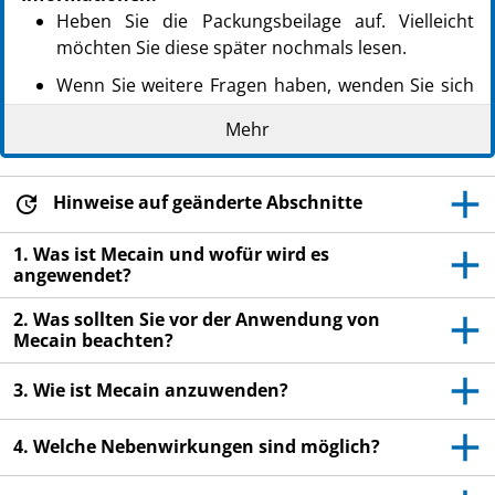
Heben Sie die Packungsbeilage auf. Vielleicht
möchten Sie diese später nochmals lesen.
Wenn Sie weitere Fragen haben, wenden Sie sich
an Ihren Arzt, Apotheker oder das medizinische
Mehr
Fachpersonal.
Dieses Arzneimittel wurde Ihnen persönlich
verschrieben. Geben Sie es nicht an Dritte weiter.
Hinweise auf geänderte Abschnitte
Es kann anderen Menschen schaden, auch wenn
1. Was ist Mecain und wofür wird es
diese die gleichen Beschwerden haben wie Sie.
angewendet?
Wenn Sie Nebenwirkungen bemerken, wenden Sie
2. Was sollten Sie vor der Anwendung von
sich an Ihren Arzt, Apotheker oder das
Mecain beachten?
medizinische Fachpersonal. Dies gilt auch für
Nebenwirkungen, die nicht in dieser
3. Wie ist Mecain anzuwenden?
Packungsbeilage angegeben sind. Siehe Abschnitt
4.
4. Welche Nebenwirkungen sind möglich?