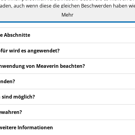
den, auch wenn diese die gleichen Beschwerden haben wie
Mehr
en bemerken, wenden Sie sich an Ihren Arzt, Apotheker od
 auch für Nebenwirkungen, die nicht in dieser Packungsbeil
e Abschnitte
ofür wird es angewendet?
r Anwendung von Meaverin beachten?
enden?
 sind möglich?
bewahren?
 weitere Informationen