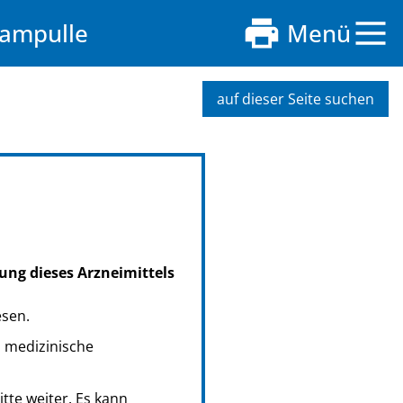
sampulle
Menü
auf dieser Seite suchen
ung dieses Arzneimittels
esen.
s medizinische
tte weiter. Es kann