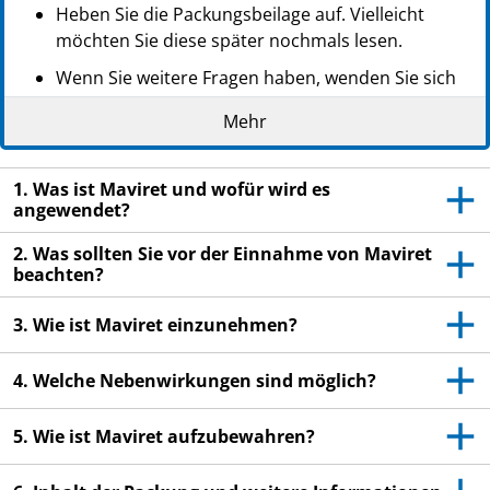
Heben Sie die Packungsbeilage auf. Vielleicht
möchten Sie diese später nochmals lesen.
Wenn Sie weitere Fragen haben, wenden Sie sich
an Ihren Arzt oder Apotheker.
Mehr
Dieses Arzneimittel wurde Ihnen persönlich
verschrieben. Geben Sie es nicht an Dritte weiter.
1. Was ist Maviret und wofür wird es
Es kann anderen Menschen schaden, auch wenn
angewendet?
diese die gleichen Beschwerden haben wie Sie.
2. Was sollten Sie vor der Einnahme von Maviret
Wenn bei Ihnen Nebenwirkungen auftreten,
beachten?
wenden Sie sich an Ihren Arzt oder Apotheker.
Dies gilt auch für Nebenwirkungen, die nicht in
3. Wie ist Maviret einzunehmen?
dieser Packungsbeilage angegeben sind. Siehe
Abschnitt 4.
4. Welche Nebenwirkungen sind möglich?
5. Wie ist Maviret aufzubewahren?