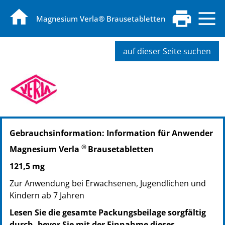
Magnesium Verla® Brausetabletten
auf dieser Seite suchen
PZN: 04909902
Gebrauchsinformation: Information für Anwender
PPN: 110490990276
PZN: 04909919
®
Magnesium Verla
Brausetabletten
PPN: 110490991966
121,5 mg
Zur Anwendung bei Erwachsenen, Jugendlichen und
Kindern ab 7 Jahren
Lesen Sie die gesamte Packungsbeilage sorgfältig
durch, bevor Sie mit der Einnahme dieses