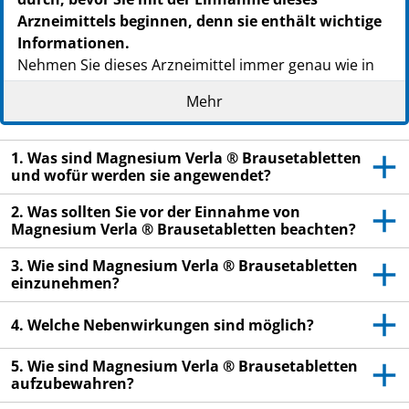
Arzneimittels beginnen, denn sie enthält wichtige
Informationen.
Nehmen Sie dieses Arzneimittel immer genau wie in
dieser Packungsbeilage beschrieben bzw. genau nach
Mehr
Anweisung Ihres Arztes oder Apothekers ein.
Heben Sie die Packungsbeilage auf. Vielleicht
1. Was sind Magnesium Verla ® Brausetabletten
möchten Sie diese später nochmals lesen.
und wofür werden sie angewendet?
Fragen Sie Ihren Arzt oder Apotheker, wenn Sie
2. Was sollten Sie vor der Einnahme von
weitere Informationen oder einen Rat benötigen.
Magnesium Verla ® Brausetabletten beachten?
Wenn Sie Nebenwirkungen bemerken, wenden Sie
3. Wie sind Magnesium Verla ® Brausetabletten
sich an Ihren Arzt oder Apotheker. Dies gilt auch
einzunehmen?
für Nebenwirkungen, die nicht in dieser
Packungsbeilage angegeben sind. Siehe Abschnitt
4. Welche Nebenwirkungen sind möglich?
4.
Wenn Sie sich nach 4-6 Wochen nicht besser oder
5. Wie sind Magnesium Verla ® Brausetabletten
aufzubewahren?
gar schlechter fühlen, wenden Sie sich an Ihren
Arzt.