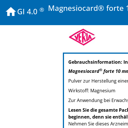
Magnesiocard® forte 1
®
GI 4.0
PZN: 02470336
Gebrauchsinformation: I
PPN: 110247033633
PZN: 02470342
®
Magnesiocard
forte 10 m
PPN: 110247034296
Pulver zur Herstellung ei
PZN: 02470359
PPN: 110247035986
Wirkstoff: Magnesium
Zur Anwendung bei Erwachs
Lesen Sie die gesamte Pac
beginnen, denn sie enthäl
Nehmen Sie dieses Arzneimi