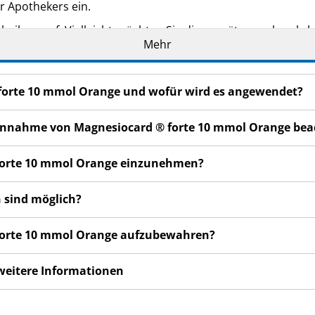
r Apothekers ein.
eilage auf. Vielleicht möchten Sie diese später nochmals l
Mehr
oder Apotheker, wenn Sie weitere Informationen oder einen 
n bemerken, wenden Sie sich an Ihren Arzt oder Apotheker.
 forte 10 mmol Orange und wofür wird es angewendet?
cht in dieser Packungsbeilage angegeben sind. Siehe Abschn
Wochen nicht besser oder gar schlechter fühlen, wenden Sie
r Einnahme von Magnesiocard ® forte 10 mmol Orange be
 forte 10 mmol Orange einzunehmen?
 sind möglich?
 forte 10 mmol Orange aufzubewahren?
 weitere Informationen