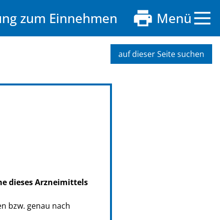
sung zum Einnehmen
Menü
auf dieser Seite suchen
me dieses Arzneimittels
en bzw. genau nach