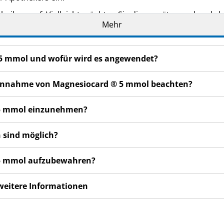
eilage auf. Vielleicht möchten Sie diese später nochmals l
Mehr
oder Apotheker, wenn Sie weitere Informationen oder einen 
n bemerken, wenden Sie sich an Ihren Arzt oder Apotheker.
 5 mmol und wofür wird es angewendet?
cht in dieser Packungsbeilage angegeben sind. Siehe Abschn
Wochen nicht besser oder gar schlechter fühlen, wenden Sie
r Einnahme von Magnesiocard ® 5 mmol beachten?
® 5 mmol einzunehmen?
 sind möglich?
® 5 mmol aufzubewahren?
 weitere Informationen