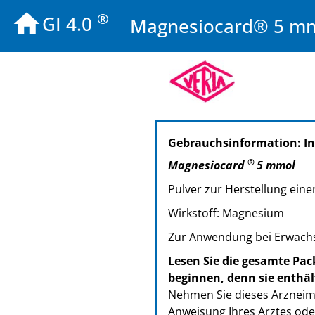
®
GI 4.0
Magnesiocard® 5 mmo
PZN: 01667858
Gebrauchsinformation: I
PPN: 110166785879
PZN: 01667864
®
Magnesiocard
5 mmol
PPN: 110166786445
Pulver zur Herstellung ei
PZN: 01667870
PPN: 110166787011
Wirkstoff: Magnesium
PZN: 01667953
Zur Anwendung bei Erwachs
PPN: 110166795333
Lesen Sie die gesamte Pac
beginnen, denn sie enthäl
Nehmen Sie dieses Arzneimi
Anweisung Ihres Arztes ode