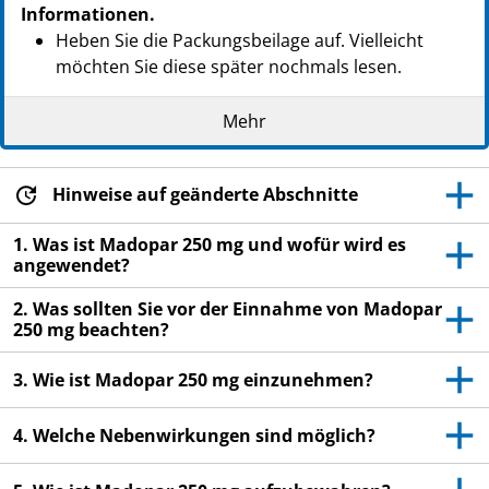
Informationen.
Heben Sie die Packungsbeilage auf. Vielleicht
möchten Sie diese später nochmals lesen.
Wenn Sie weitere Fragen haben, wenden Sie sich
Mehr
an Ihren Arzt, Apotheker oder das medizinische
Fachpersonal.
Dieses Arzneimittel wurde Ihnen persönlich
Hinweise auf geänderte Abschnitte
verschrieben. Geben Sie es nicht an Dritte weiter.
1. Was ist Madopar 250 mg und wofür wird es
Es kann anderen Menschen schaden, auch wenn
angewendet?
diese die gleichen Beschwerden haben wie Sie.
2. Was sollten Sie vor der Einnahme von Madopar
Wenn Sie Nebenwirkungen bemerken, wenden Sie
250 mg beachten?
sich an Ihren Arzt, Apotheker oder das
medizinische Fachpersonal. Dies gilt auch für
3. Wie ist Madopar 250 mg einzunehmen?
Nebenwirkungen, die nicht in dieser
Packungsbeilage angegeben sind. Siehe Abschnitt
4. Welche Nebenwirkungen sind möglich?
4.