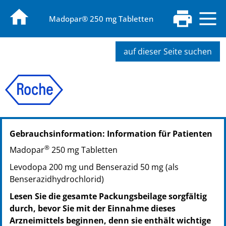
Madopar® 250 mg Tabletten
auf dieser Seite suchen
PZN: 03501866
Gebrauchsinformation: Information für Patienten
PPN: 110350186678
NTIN: 04150035018665
®
Madopar
250 mg Tabletten
Levodopa 200 mg und Benserazid 50 mg (als
Benserazidhydrochlorid)
Lesen Sie die gesamte Packungsbeilage sorgfältig
durch, bevor Sie mit der Einnahme dieses
Arzneimittels beginnen, denn sie enthält wichtige