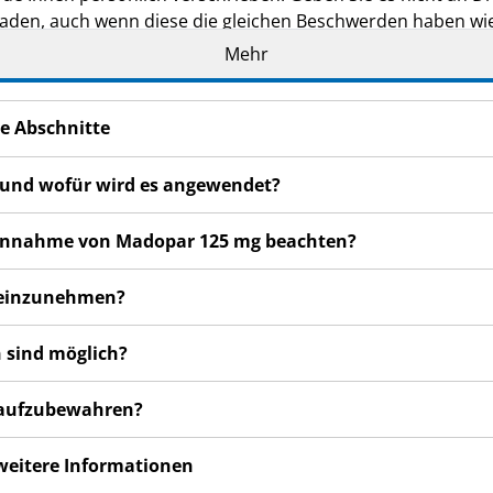
den, auch wenn diese die gleichen Beschwerden haben wie
Mehr
en bemerken, wenden Sie sich an Ihren Arzt, Apotheker od
 auch für Nebenwirkungen, die nicht in dieser Packungsbeil
e Abschnitte
 und wofür wird es angewendet?
r Einnahme von Madopar 125 mg beachten?
g einzunehmen?
 sind möglich?
g aufzubewahren?
 weitere Informationen