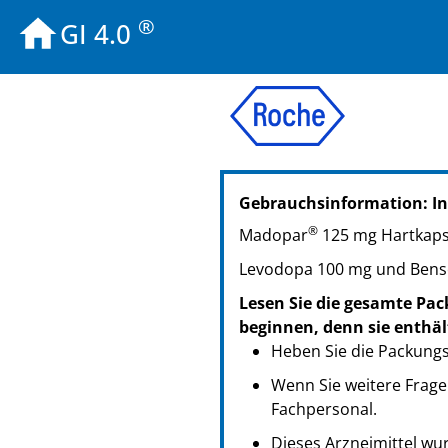
®
GI 4.0
PZN: 03395803
Gebrauchsinformation: In
PPN: 110339580368
NTIN: 04150033958031
®
Madopar
125 mg Hartkaps
Levodopa 100 mg und Bense
Lesen Sie die gesamte Pac
beginnen, denn sie enthäl
Heben Sie die Packungsb
Wenn Sie weitere Frage
Fachpersonal.
Dieses Arzneimittel wur