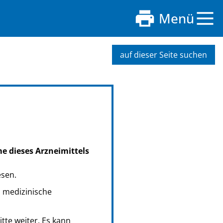
Menü
auf dieser Seite suchen
me dieses Arzneimittels
esen.
s medizinische
tte weiter. Es kann