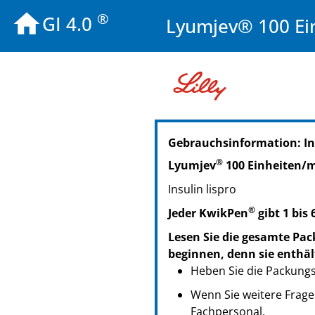
®
GI 4.0
Lyumjev® 100 Ein
PZN: 16508338
Gebrauchsinformation: I
PPN: 111650833803
NTIN: 04150165083380
®
Lyumjev
100 Einheiten/
PZN: 16508321
Insulin lispro
PPN: 111650832113
NTIN: 04150165083212
®
Jeder KwikPen
gibt 1 bis 
PZN: 16508350
Lesen Sie die gesamte Pac
PPN: 111650835032
beginnen, denn sie enthäl
NTIN: 04150165083502
Heben Sie die Packungsb
Wenn Sie weitere Frage
Fachpersonal.