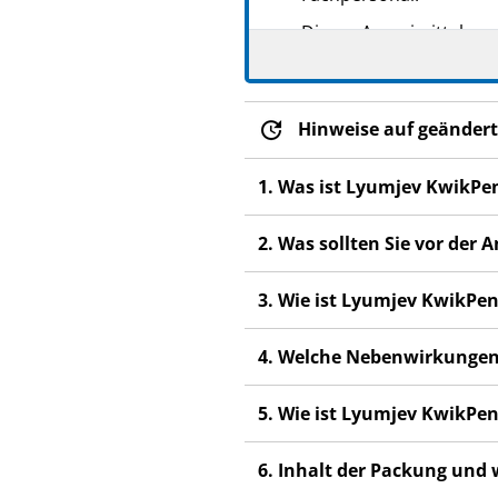
Dieses Arzneimittel wur
anderen Menschen scha
Wenn Sie Nebenwirkung
Fachpersonal. Dies gilt
Hinweise auf geändert
Abschnitt 4.
1. Was ist Lyumjev KwikPe
2. Was sollten Sie vor de
3. Wie ist Lyumjev KwikP
4. Welche Nebenwirkungen
5. Wie ist Lyumjev KwikP
6. Inhalt der Packung und