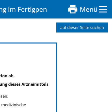
ng im Fertigpen
Menü
auf dieser Seite suchen
tion ab.
ung dieses Arzneimittels
esen.
s medizinische