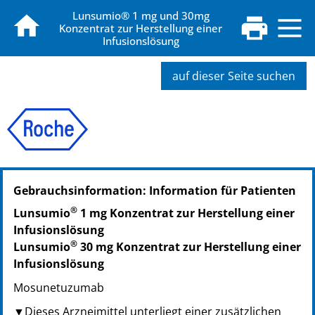
Lunsumio® 1 mg und 30mg
Konzentrat zur Herstellung einer
Infusionslösung
auf dieser Seite suchen
PZN: 17611593
Gebrauchsinformation: Information für Patienten
PPN: 111761159385
NTIN: 04150176115933
®
Lunsumio
1 mg Konzentrat zur Herstellung einer
Infusionslösung
®
Lunsumio
30 mg Konzentrat zur Herstellung einer
Infusionslösung
Mosunetuzumab
▼Dieses Arzneimittel unterliegt einer zusätzlichen