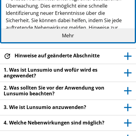
Überwachung. Dies ermöglicht eine schnelle
Identifizierung neuer Erkenntnisse über die
Sicherheit. Sie können dabei helfen, indem Sie jede
auftretende Nebenwirkung melden. Hinweise zur
Meldung von Nebenwirkungen, siehe Ende Abschnitt
Mehr
4.
Lesen Sie die gesamte Packungsbeilage sorgfältig
Hinweise auf geänderte Abschnitte
durch, bevor Sie mit der Anwendung dieses
Arzneimittels beginnen, denn sie enthält wichtige
1. Was ist Lunsumio und wofür wird es
Informationen.
angewendet?
Heben Sie die Packungsbeilage auf. Vielleicht
2. Was sollten Sie vor der Anwendung von
möchten Sie diese später nochmals lesen.
Lunsumio beachten?
Wenn Sie weitere Fragen haben, wenden Sie sich
an Ihren Arzt, Apotheker oder das medizinische
3. Wie ist Lunsumio anzuwenden?
Fachpersonal.
4. Welche Nebenwirkungen sind möglich?
Wenn Sie Nebenwirkungen bemerken, wenden Sie
sich an Ihren Arzt, Apotheker oder das