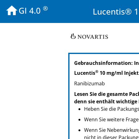
®
GI 4.0
Lucentis® 1
PZN: 10108939
Gebrauchsinformation: In
PPN: 111010893914
NTIN: 04150101089391
®
Lucentis
10 mg/ml Injekti
Ranibizumab
Lesen Sie die gesamte Pac
denn sie enthält wichtige
Heben Sie die Packungsb
Wenn Sie weitere Frage
Wenn Sie Nebenwirkunge
nicht in dieser Packung