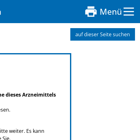
n
Menü
auf dieser Seite suchen
me dieses Arzneimittels
esen.
tte weiter. Es kann
 Sie.