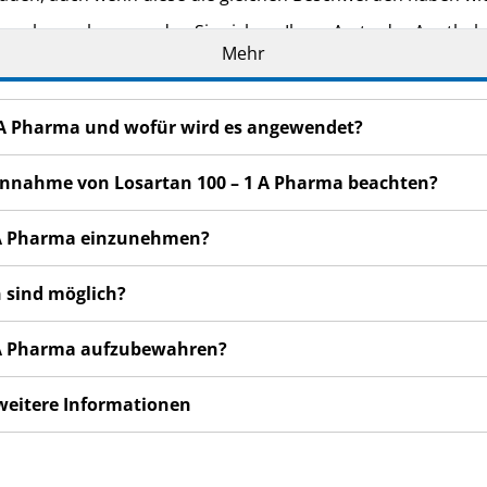
n bemerken, wenden Sie sich an Ihren Arzt oder Apotheker.
Mehr
cht in dieser Packungsbeilage angegeben sind. Siehe Abschn
 1 A Pharma und wofür wird es angewendet?
 Einnahme von Losartan 100 – 1 A Pharma beachten?
 1 A Pharma einzunehmen?
 sind möglich?
 1 A Pharma aufzubewahren?
 weitere Informationen