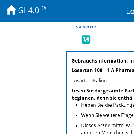
®
GI 4.0
Lo
PZN: 05369098
Gebrauchsinformation: In
PPN: 110536909865
NTIN: 04150053690980
Losartan 100 – 1 A Pharm
PZN: 05369106
Losartan-Kalium
PPN: 110536910659
NTIN: 04150053691062
Lesen Sie die gesamte Pac
PZN: 05369112
beginnen, denn sie enthäl
PPN: 110536911225
Heben Sie die Packungsb
NTIN: 04150053691123
Wenn Sie weitere Frage
Dieses Arzneimittel wur
anderen Menschen scha