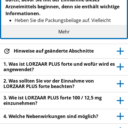
Arzneimittels beginnen, denn sie enthält wichtige
Informationen.
Heben Sie die Packungsbeilage auf. Vielleicht
benötigen Sie diese später nochmals.
Mehr
Wenn Sie weitere Fragen haben, wenden Sie sich
an Ihren Arzt, Apotheker oder das medizinische
Fachpersonal.
Hinweise auf geänderte Abschnitte
Dieses Arzneimittel wurde Ihnen persönlich
1. Was ist LORZAAR PLUS forte und wofür wird es
verschrieben. Geben Sie es nicht an Dritte weiter.
angewendet?
Es kann anderen Menschen schaden, auch wenn
2. Was sollten Sie vor der Einnahme von
diese vermeintlich die gleichen Beschwerden
LORZAAR PLUS forte beachten?
haben wie Sie.
Wenn Sie Nebenwirkungen bemerken, wenden Sie
3. Wie ist LORZAAR PLUS forte 100 / 12,5 mg
einzunehmen?
sich an Ihren Arzt, Apotheker oder das
medizinische Fachpersonal. Dies gilt auch für
4. Welche Nebenwirkungen sind möglich?
Nebenwirkungen, die nicht in dieser
Packungsbeilage angegeben sind. Siehe Abschnitt