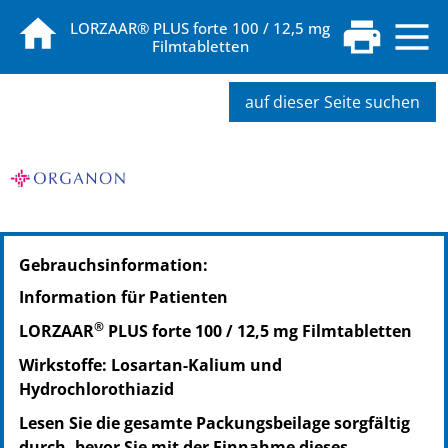
LORZAAR® PLUS forte 100 / 12,5 mg
Filmtabletten
auf dieser Seite suchen
PZN: 02498062
Gebrauchsinformation:
PPN: 110249806270
Information für Patienten
®
LORZAAR
PLUS forte 100 / 12,5 mg Filmtabletten
Wirkstoffe: Losartan-Kalium und
Hydrochlorothiazid
Lesen Sie die gesamte Packungsbeilage sorgfältig
durch, bevor Sie mit der Einnahme dieses