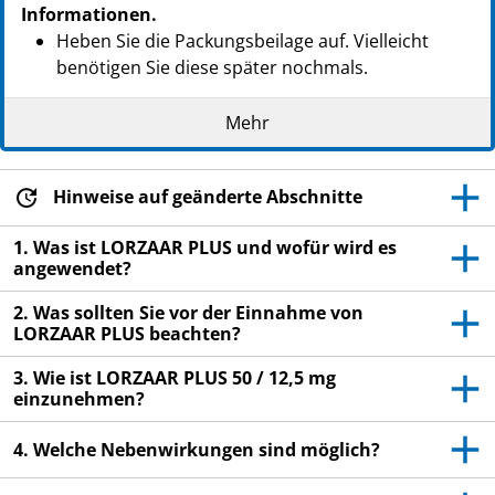
Informationen.
Heben Sie die Packungsbeilage auf. Vielleicht
benötigen Sie diese später nochmals.
Wenn Sie weitere Fragen haben, wenden Sie sich
Mehr
an Ihren Arzt, Apotheker oder das medizinische
Fachpersonal.
Dieses Arzneimittel wurde Ihnen persönlich
Hinweise auf geänderte Abschnitte
verschrieben. Geben Sie es nicht an Dritte weiter.
1. Was ist LORZAAR PLUS und wofür wird es
Es kann anderen Menschen schaden, auch wenn
angewendet?
diese vermeintlich die gleichen Beschwerden
haben wie Sie.
2. Was sollten Sie vor der Einnahme von
LORZAAR PLUS beachten?
Wenn Sie Nebenwirkungen bemerken, wenden Sie
sich an Ihren Arzt, Apotheker oder das
3. Wie ist LORZAAR PLUS 50 / 12,5 mg
medizinische Fachpersonal. Dies gilt auch für
einzunehmen?
Nebenwirkungen, die nicht in dieser
Packungsbeilage angegeben sind. Siehe Abschnitt
4. Welche Nebenwirkungen sind möglich?
4.