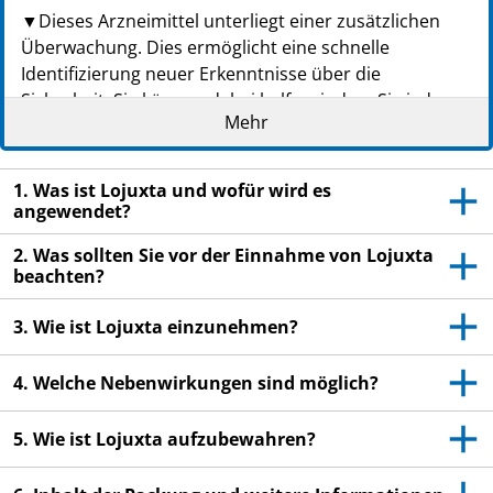
▼Dieses Arzneimittel unterliegt einer zusätzlichen
Überwachung. Dies ermöglicht eine schnelle
Identifizierung neuer Erkenntnisse über die
Sicherheit. Sie können dabei helfen, indem Sie jede
Mehr
auftretende Nebenwirkung melden. Hinweise zur
Meldung von Nebenwirkungen, siehe Ende Abschnitt
4.
1. Was ist Lojuxta und wofür wird es
angewendet?
Lesen Sie die gesamte Packungsbeilage sorgfältig
durch, bevor Sie mit der Einnahme dieses
2. Was sollten Sie vor der Einnahme von Lojuxta
Arzneimittels beginnen, denn sie enthält wichtige
beachten?
Informationen.
Heben Sie die Packungsbeilage auf. Vielleicht
3. Wie ist Lojuxta einzunehmen?
möchten Sie diese später nochmals lesen.
4. Welche Nebenwirkungen sind möglich?
Wenn Sie weitere Fragen haben, wenden Sie sich
an Ihren Arzt oder Apotheker.
5. Wie ist Lojuxta aufzubewahren?
Dieses Arzneimittel wurde Ihnen persönlich
verschrieben. Geben Sie es nicht an Dritte weiter.