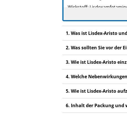
Wirkstoff: Lisdexamfetamin
Lesen Sie die gesamte Pac
beginnen, denn sie enthäl
Heben Sie die Packungsb
1. Was ist Lisdex-Aristo u
Wenn Sie weitere Frage
2. Was sollten Sie vor der
Dieses Arzneimittel wur
anderen Menschen scha
3. Wie ist Lisdex-Aristo e
Wenn Sie Nebenwirkunge
Nebenwirkungen, die ni
4. Welche Nebenwirkungen
5. Wie ist Lisdex-Aristo a
6. Inhalt der Packung und