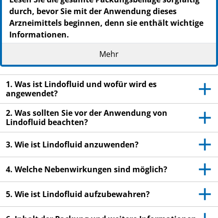
durch, bevor Sie mit der Anwendung dieses
Arzneimittels beginnen, denn sie enthält wichtige
Informationen.
Wenden Sie dieses Arzneimittel immer genau wie in
Mehr
dieser Packungsbeilage beschrieben bzw. genau nach
Anweisung Ihres Arztes oder Apothekers an.
1. Was ist Lindofluid und wofür wird es
Heben Sie die Packungsbeilage auf. Vielleicht
angewendet?
möchten Sie diese später nochmals lesen.
2. Was sollten Sie vor der Anwendung von
Fragen Sie Ihren Apotheker, wenn Sie weitere
Lindofluid beachten?
Informationen oder einen Rat benötigen.
Wenn Sie Nebenwirkungen bemerken, wenden Sie
3. Wie ist Lindofluid anzuwenden?
sich an Ihren Arzt oder Apotheker. Dies gilt auch
für Nebenwirkungen, die nicht in dieser
4. Welche Nebenwirkungen sind möglich?
Packungsbeilage angegeben sind. Siehe Abschnitt
4.
5. Wie ist Lindofluid aufzubewahren?
Wenn Sie sich nach 7–10 Tagen nicht besser oder
gar schlechter fühlen, wenden Sie sich an Ihren