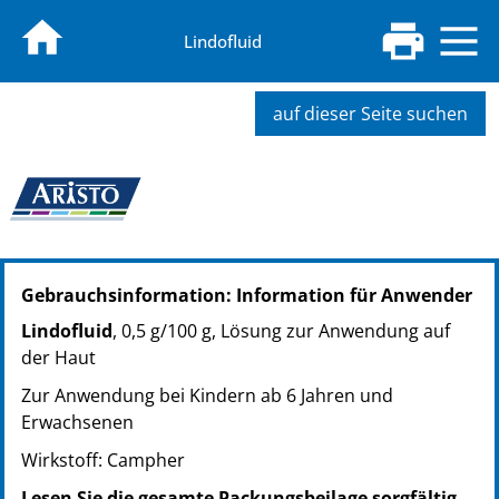
Lindofluid
auf dieser Seite suchen
PZN: 00422534
Gebrauchsinformation: Information für Anwender
PPN: 110042253400
PZN: 00422540
Lindofluid
, 0,5 g/100 g, Lösung zur Anwendung auf
PPN: 110042254063
der Haut
Zur Anwendung bei Kindern ab 6 Jahren und
Erwachsenen
Wirkstoff: Campher
Lesen Sie die gesamte Packungsbeilage sorgfältig