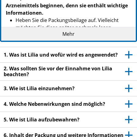
Arzneimittels beginnen, denn sie enthält wichtige
Informationen.
Heben Sie die Packungsbeilage auf. Vielleicht
möchten Sie diese später nochmals lesen.
Mehr
Wenn Sie weitere Fragen haben, wenden Sie sich
an Ihren Arzt oder Apotheker.
1. Was ist Lilia und wofür wird es angewendet?
Dieses Arzneimittel wurde Ihnen persönlich
verschrieben. Geben Sie es nicht an Dritte weiter.
2. Was sollten Sie vor der Einnahme von Lilia
Es kann anderen Menschen schaden.
beachten?
Wenn Sie Nebenwirkungen bemerken, wenden Sie
sich an Ihren Arzt oder Apotheker. Dies gilt auch
3. Wie ist Lilia einzunehmen?
für Nebenwirkungen, die nicht in dieser
Packungsbeilage angegeben sind. Siehe Abschnitt
4. Welche Nebenwirkungen sind möglich?
4.
5. Wie ist Lilia aufzubewahren?
Wichtige Informationen über kombinierte
6. Inhalt der Packung und weitere Informationen