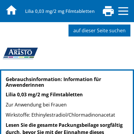
Lilia 0,03 mg/2 mg Filmtabletten
auf dieser Seite suchen
PZN: 14410799
Gebrauchsinformation: Information für
PPN: 111441079937
Anwenderinnen
PZN: 06119392
PPN: 110611939281
Lilia 0,03 mg/2 mg Filmtabletten
PZN: 06119400
Zur Anwendung bei Frauen
PPN: 110611940075
Wirkstoffe: Ethinylestradiol/Chlormadinonacetat
PZN: 06119417
PPN: 110611941765
Lesen Sie die gesamte Packungsbeilage sorgfältig
durch, bevor Sie mit der Einnahme dieses