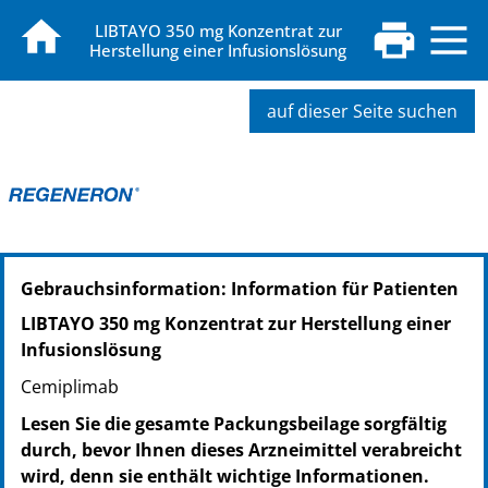
LIBTAYO 350 mg Konzentrat zur
Herstellung einer Infusionslösung
auf dieser Seite suchen
PZN: 14350100
Gebrauchsinformation: Information für Patienten
PPN: 111435010010
NTIN: 04150143501004
LIBTAYO 350 mg Konzentrat zur Herstellung einer
Infusionslösung
Cemiplimab
Lesen Sie die gesamte Packungsbeilage sorgfältig
durch, bevor Ihnen dieses Arzneimittel verabreicht
wird, denn sie enthält wichtige Informationen.