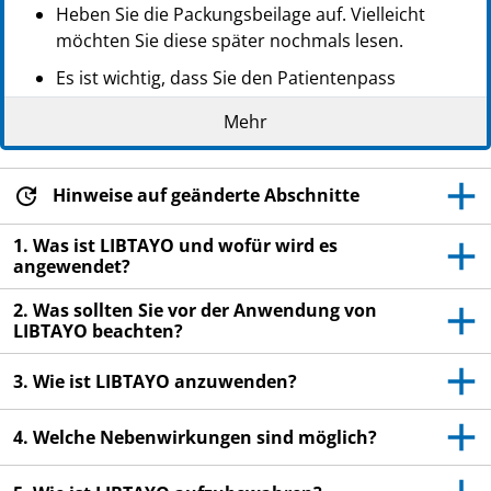
Heben Sie die Packungsbeilage auf. Vielleicht
möchten Sie diese später nochmals lesen.
Es ist wichtig, dass Sie den Patientenpass
während der Behandlung bei sich tragen.
Mehr
Wenn Sie weitere Fragen haben, wenden Sie sich
an Ihren Arzt.
Hinweise auf geänderte Abschnitte
Wenn Sie Nebenwirkungen bemerken, wenden Sie
sich an Ihren Arzt. Dies gilt auch für
1. Was ist LIBTAYO und wofür wird es
Nebenwirkungen, die nicht in dieser
angewendet?
Packungsbeilage angegeben sind. Siehe Abschnitt
2. Was sollten Sie vor der Anwendung von
4.
LIBTAYO beachten?
3. Wie ist LIBTAYO anzuwenden?
4. Welche Nebenwirkungen sind möglich?