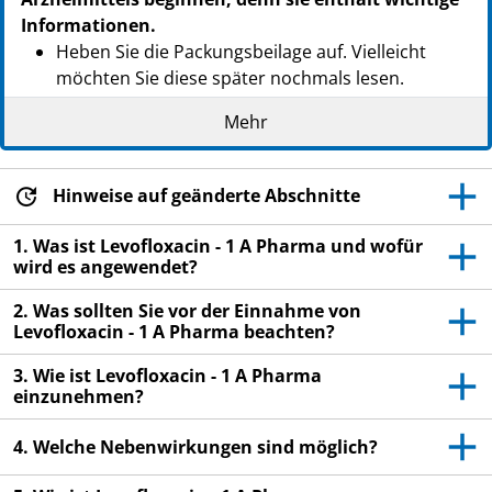
Informationen.
Heben Sie die Packungsbeilage auf. Vielleicht
möchten Sie diese später nochmals lesen.
Wenn Sie weitere Fragen haben, wenden Sie sich
Mehr
an Ihren Arzt oder Apotheker.
Dieses Arzneimittel wurde Ihnen persönlich
Hinweise auf geänderte Abschnitte
verschrieben. Geben Sie es nicht an Dritte weiter.
Es kann anderen Menschen schaden, auch wenn
1. Was ist Levofloxacin - 1 A Pharma und wofür
diese die gleichen Beschwerden haben wie Sie.
wird es angewendet?
Wenn Sie Nebenwirkungen bemerken, wenden Sie
2. Was sollten Sie vor der Einnahme von
sich an Ihren Arzt oder Apotheker. Dies gilt auch
Levofloxacin - 1 A Pharma beachten?
für Nebenwirkungen, die nicht in dieser
Packungsbeilage angegeben sind. Siehe Abschnitt
3. Wie ist Levofloxacin - 1 A Pharma
einzunehmen?
4.
4. Welche Nebenwirkungen sind möglich?