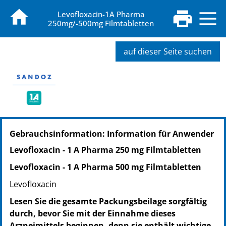
Levofloxacin-1A Pharma
250mg/-500mg Filmtabletten
auf dieser Seite suchen
PZN: 07714990
Gebrauchsinformation: Information für Anwender
PPN: 110771499017
NTIN: 04150077149907
Levofloxacin - 1 A Pharma 250 mg Filmtabletten
PZN: 07715021
Levofloxacin - 1 A Pharma 500 mg Filmtabletten
PPN: 110771502179
NTIN: 04150077150217
Levofloxacin
PZN: 07715038
Lesen Sie die gesamte Packungsbeilage sorgfältig
PPN: 110771503869
durch, bevor Sie mit der Einnahme dieses
NTIN: 04150077150385
Arzneimittels beginnen, denn sie enthält wichtige