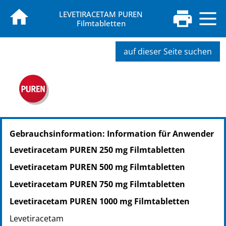
LEVETIRACETAM PUREN
Filmtabletten
auf dieser Seite suchen
PZN: 12532104
Gebrauchsinformation: Information für Anwender
PPN: 111253210458
NTIN: 04150125321040
Levetiracetam PUREN 250 mg Filmtabletten
PZN: 12532110
Levetiracetam PUREN 500 mg Filmtabletten
PPN: 111253211024
NTIN: 04150125321101
Levetiracetam PUREN 750 mg Filmtabletten
PZN: 12532127
Levetiracetam PUREN 1000 mg Filmtabletten
PPN: 111253212714
Levetiracetam
NTIN: 04150125321279