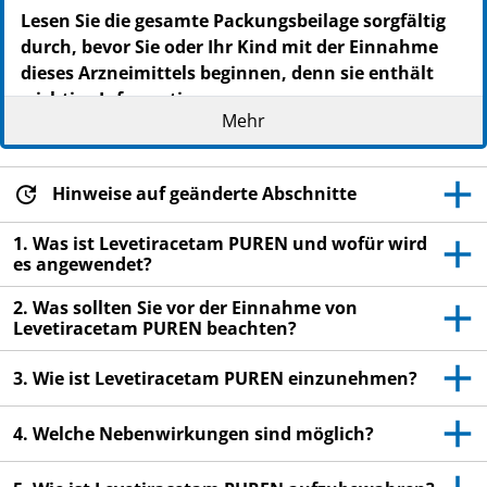
PZN: 13839827
Lesen Sie die gesamte Packungsbeilage sorgfältig
PPN: 111383982759
durch, bevor Sie oder Ihr Kind mit der Einnahme
NTIN: 04150138398275
dieses Arzneimittels beginnen, denn sie enthält
wichtige Informationen.
Mehr
Heben Sie die Packungsbeilage auf. Vielleicht
möchten Sie diese später nochmals lesen.
Wenn Sie weitere Fragen haben, wenden Sie sich
Hinweise auf geänderte Abschnitte
an Ihren Arzt oder Apotheker.
1. Was ist Levetiracetam PUREN und wofür wird
Dieses Arzneimittel wurde Ihnen persönlich
es angewendet?
verschrieben. Geben Sie es nicht an Dritte weiter.
Es kann anderen Menschen schaden, auch wenn
2. Was sollten Sie vor der Einnahme von
Levetiracetam PUREN beachten?
diese die gleichen Beschwerden haben wie Sie.
Wenn Sie Nebenwirkungen bemerken, wenden Sie
3. Wie ist Levetiracetam PUREN einzunehmen?
sich an Ihren Arzt oder Apotheker. Dies gilt auch
für Nebenwirkungen, die nicht in dieser
4. Welche Nebenwirkungen sind möglich?
Packungsbeilage angegeben sind. Siehe Abschnitt
4.