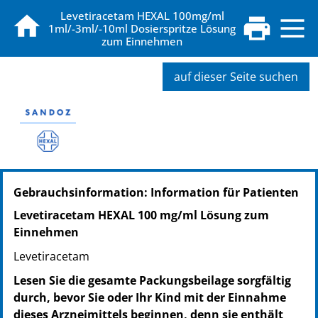
Levetiracetam HEXAL 100mg/ml
1ml/-3ml/-10ml Dosierspritze Lösung
zum Einnehmen
auf dieser Seite suchen
PZN: 09338999
Gebrauchsinformation: Information für Patienten
PPN: 110933899951
NTIN: 04150093389998
Levetiracetam HEXAL 100 mg/ml Lösung zum
PZN: 09338982
Einnehmen
PPN: 110933898261
Levetiracetam
NTIN: 04150093389820
PZN: 09338976
Lesen Sie die gesamte Packungsbeilage sorgfältig
PPN: 110933897695
durch, bevor Sie oder Ihr Kind mit der Einnahme
NTIN: 04150093389769
dieses Arzneimittels beginnen, denn sie enthält