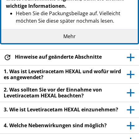
wichtige Informationen.
Heben Sie die Packungsbeilage auf. Vielleicht
möchten Sie diese später nochmals lesen.
Wenn Sie weitere Fragen haben, wenden Sie sich
Mehr
an Ihren Arzt oder Apotheker.
Dieses Arzneimittel wurde Ihnen persönlich
verschrieben. Geben Sie es nicht an Dritte weiter.
Hinweise auf geänderte Abschnitte
Es kann anderen Menschen schaden, auch wenn
1. Was ist Levetiracetam HEXAL und wofür wird
diese die gleichen Beschwerden haben wie Sie.
es angewendet?
Wenn Sie Nebenwirkungen bemerken, wenden Sie
2. Was sollten Sie vor der Einnahme von
sich an Ihren Arzt oder Apotheker. Dies gilt auch
Levetiracetam HEXAL beachten?
für Nebenwirkungen, die nicht in dieser
Packungsbeilage angegeben sind. Siehe Abschnitt
3. Wie ist Levetiracetam HEXAL einzunehmen?
4.
4. Welche Nebenwirkungen sind möglich?