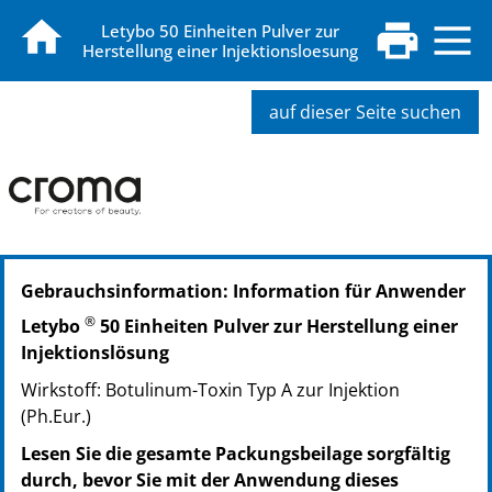
Letybo 50 Einheiten Pulver zur
Herstellung einer Injektionsloesung
auf dieser Seite suchen
PZN: 17930186
Gebrauchsinformation: Information für Anwender
PPN: 111793018696
NTIN: 04150179301869
®
Letybo
50 Einheiten Pulver zur Herstellung einer
PZN: 17930200
Injektionslösung
PPN: 111793020056
Wirkstoff: Botulinum-Toxin Typ A zur Injektion
NTIN: 04150179302002
(Ph.Eur.)
PZN: 17930217
PPN: 111793021746
Lesen Sie die gesamte Packungsbeilage sorgfältig
NTIN: 04150179302170
durch, bevor Sie mit der Anwendung dieses