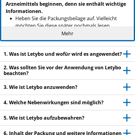
Arzneimittels beginnen, denn sie enthält wichtige
Informationen.
Heben Sie die Packungsbeilage auf. Vielleicht
möchten Sie diese später nochmals lesen.
Mehr
Wenn Sie weitere Fragen haben, wenden Sie sich
an Ihren Arzt oder Apotheker.
Wenn Sie Nebenwirkungen bemerken, wenden Sie
1. Was ist Letybo und wofür wird es angewendet?
sich an Ihren Arzt oder Apotheker. Dies gilt auch
2. Was sollten Sie vor der Anwendung von Letybo
für Nebenwirkungen, die nicht in dieser
beachten?
Packungsbeilage angegeben sind. Siehe Abschnitt
4.
3. Wie ist Letybo anzuwenden?
4. Welche Nebenwirkungen sind möglich?
5. Wie ist Letybo aufzubewahren?
6. Inhalt der Packung und weitere Informationen