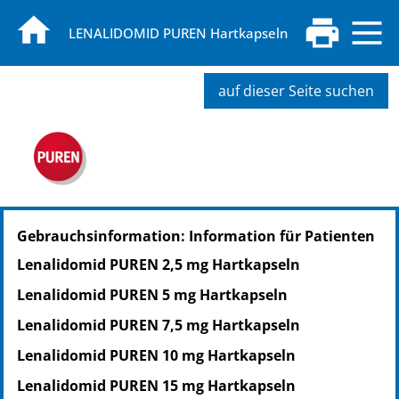
LENALIDOMID PUREN Hartkapseln
auf dieser Seite suchen
PZN: 16943258
Gebrauchsinformation: Information für Patienten
PPN: 111694325826
NTIN: 04150169432580
Lenalidomid PUREN 2,5 mg Hartkapseln
PZN: 16943264
Lenalidomid PUREN 5 mg Hartkapseln
PPN: 111694326489
NTIN: 04150169432641
Lenalidomid PUREN 7,5 mg Hartkapseln
Lenalidomid PUREN 10 mg Hartkapseln
Lenalidomid PUREN 15 mg Hartkapseln