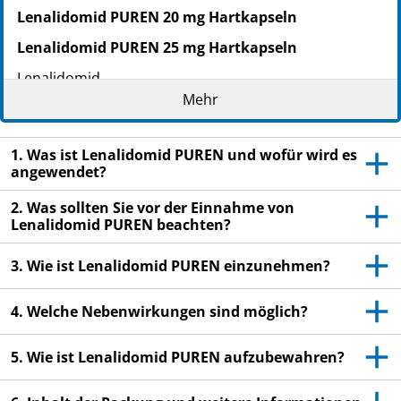
Lenalidomid PUREN 20 mg Hartkapseln
Lenalidomid PUREN 25 mg Hartkapseln
Lenalidomid
Mehr
Lesen Sie die gesamte Packungsbeilage sorgfältig
durch, bevor Sie mit der Einnahme dieses
Arzneimittels beginnen, denn sie enthält wichtige
1. Was ist Lenalidomid PUREN und wofür wird es
angewendet?
Informationen.
Heben Sie die Packungsbeilage auf. Vielleicht
2. Was sollten Sie vor der Einnahme von
möchten Sie diese später nochmals lesen.
Lenalidomid PUREN beachten?
Wenn Sie weitere Fragen haben, wenden Sie sich
3. Wie ist Lenalidomid PUREN einzunehmen?
an Ihren Arzt oder Apotheker.
Dieses Arzneimittel wurde Ihnen persönlich
4. Welche Nebenwirkungen sind möglich?
verschrieben. Geben Sie es nicht an Dritte weiter.
Es kann anderen Menschen schaden, auch wenn
5. Wie ist Lenalidomid PUREN aufzubewahren?
diese die gleichen Beschwerden haben wie Sie.
Wenn Sie Nebenwirkungen bemerken, wenden Sie