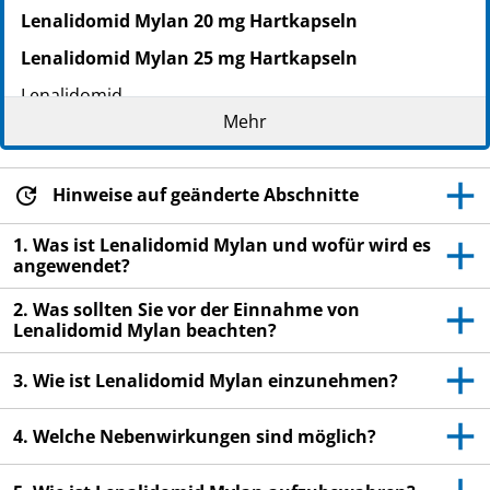
Lenalidomid Mylan 20 mg Hartkapseln
Lenalidomid Mylan 25 mg Hartkapseln
Lenalidomid
Mehr
Lesen Sie die gesamte Packungsbeilage sorgfältig
durch, bevor Sie mit der Einnahme dieses
Arzneimittels beginnen, denn sie enthält wichtige
Hinweise auf geänderte Abschnitte
Informationen.
Heben Sie die Packungsbeilage auf. Vielleicht
1. Was ist Lenalidomid Mylan und wofür wird es
möchten Sie diese später nochmals lesen.
angewendet?
Wenn Sie weitere Fragen haben, wenden Sie sich
2. Was sollten Sie vor der Einnahme von
an Ihren Arzt, Apotheker oder das medizinische
Lenalidomid Mylan beachten?
Fachpersonal.
3. Wie ist Lenalidomid Mylan einzunehmen?
Dieses Arzneimittel wurde Ihnen persönlich
verschrieben. Geben Sie es nicht an Dritte weiter.
4. Welche Nebenwirkungen sind möglich?
Es kann anderen Menschen schaden, auch wenn
diese die gleichen Beschwerden haben wie Sie.