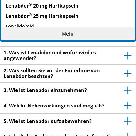
PPN: 111793436282
®
Lenabdor
20 mg Hartkapseln
PZN: 17934379
®
Lenabdor
25 mg Hartkapseln
PPN: 111793437972
Lenalidomid
Mehr
Lesen Sie die gesamte Packungsbeilage sorgfältig
durch, bevor Sie mit der Einnahme dieses
Arzneimittels beginnen, denn sie enthält wichtige
1. Was ist Lenabdor und wofür wird es
angewendet?
Informationen.
Heben Sie die Packungsbeilage auf. Vielleicht
2. Was sollten Sie vor der Einnahme von
möchten Sie diese später nochmals lesen.
Lenabdor beachten?
Wenn Sie weitere Fragen haben, wenden Sie sich
3. Wie ist Lenabdor einzunehmen?
an Ihren Arzt oder Apotheker.
Dieses Arzneimittel wurde Ihnen persönlich
4. Welche Nebenwirkungen sind möglich?
verschrieben. Geben Sie es nicht an Dritte weiter.
Es kann anderen Menschen schaden, auch wenn
5. Wie ist Lenabdor aufzubewahren?
diese die gleichen Beschwerden haben wie Sie.
Wenn Sie Nebenwirkungen bemerken, wenden Sie