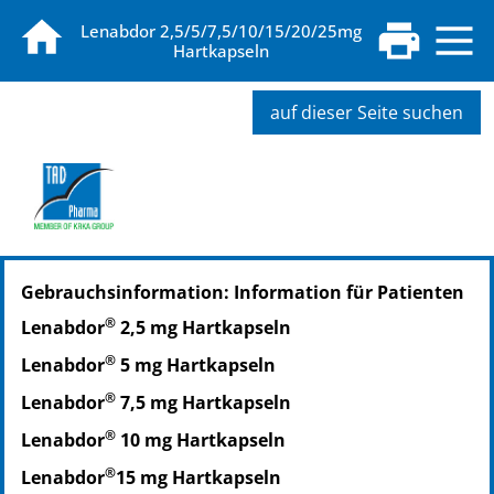
Lenabdor 2,5/5/7,5/10/15/20/25mg
Hartkapseln
auf dieser Seite suchen
PZN: 17605500
Gebrauchsinformation: Information für Patienten
PPN: 111760550084
PZN: 17605517
®
Lenabdor
2,5 mg Hartkapseln
PPN: 111760551774
®
Lenabdor
5 mg Hartkapseln
PZN: 17934333
PPN: 111793433363
®
Lenabdor
7,5 mg Hartkapseln
PZN: 17934356
®
Lenabdor
10 mg Hartkapseln
PPN: 111793435619
®
Lenabdor
15 mg Hartkapseln
PZN: 17934362