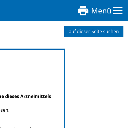
Menü
auf dieser Seite suchen
me dieses Arzneimittels
esen.