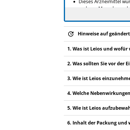
Dieses Arzneimittel wur
anderen Menschen scha
Wenn Sie Nebenwirkunge
Nebenwirkungen, die ni
Hinweise auf geändert
Wichtige Informationen ü
Bei korrekter Anwendun
1. Was ist Leios und wofür
Sie bewirken eine leich
2. Was sollten Sie vor der
im ersten Jahr der An
Kontrazeptivums nach 
3. Wie ist Leios einzunehm
Achten Sie bitte aufme
vermuten, diese zu habe
4. Welche Nebenwirkungen
5. Wie ist Leios aufzubewa
6. Inhalt der Packung und