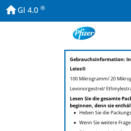
®
GI 4.0
PZN: 07451941
Gebrauchsinformation: I
PPN: 110745194161
PZN: 07451958
Leios®
PPN: 110745195851
100 Mikrogramm/ 20 Mikro
PZN: 08440916
PPN: 110844091676
Levonorgestrel/ Ethinylestr
PZN: 03025472
Lesen Sie die gesamte Pac
PPN: 110302547224
beginnen, denn sie enthäl
Heben Sie die Packungsb
Wenn Sie weitere Frage