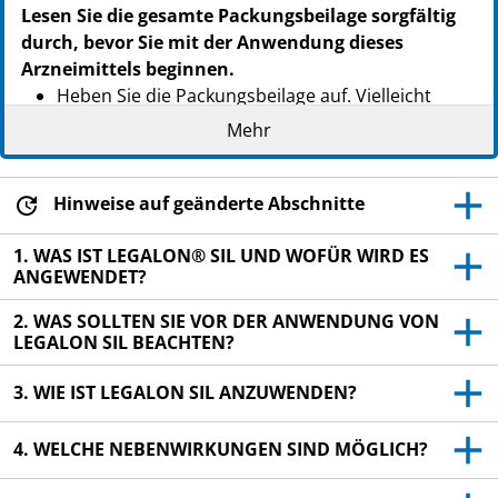
Lesen Sie die gesamte Packungsbeilage sorgfältig
durch, bevor Sie mit der Anwendung dieses
Arzneimittels beginnen.
Heben Sie die Packungsbeilage auf. Vielleicht
möchten Sie diese später nochmals lesen.
Mehr
Wenn Sie weitere Fragen haben, wenden Sie sich
an Ihren Arzt oder Apotheker.
Hinweise auf geänderte Abschnitte
Dieses Arzneimittel wurde Ihnen persönlich
verschrieben. Geben Sie es nicht an Dritte weiter.
1. WAS IST LEGALON® SIL UND WOFÜR WIRD ES
ANGEWENDET?
Es kann anderen Menschen schaden, auch wenn
diese dieselben Beschwerden haben wie Sie.
2. WAS SOLLTEN SIE VOR DER ANWENDUNG VON
LEGALON SIL BEACHTEN?
Wenn Sie Nebenwirkungen bemerken, wenden Sie
sich an Ihren Arzt oder Apotheker. Dies gilt auch
3. WIE IST LEGALON SIL ANZUWENDEN?
für Nebenwirkungen, die nicht in dieser
Packungsbeilage angegeben sind. Siehe Abschnitt
4.
4. WELCHE NEBENWIRKUNGEN SIND MÖGLICH?