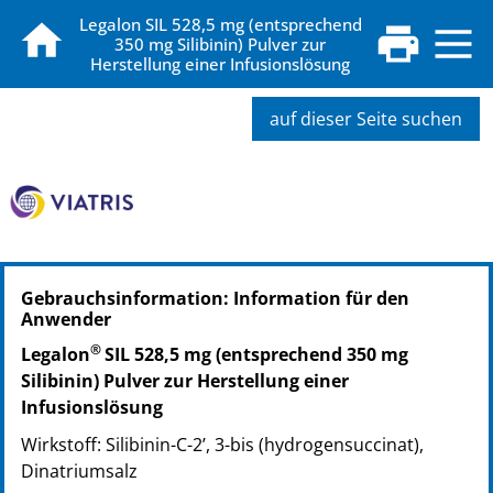
Legalon SIL 528,5 mg (entsprechend
350 mg Silibinin) Pulver zur
Herstellung einer Infusionslösung
auf dieser Seite suchen
PZN: 03429519
Gebrauchsinformation: Information für den
PPN: 110342951909
Anwender
NTIN: 04150034295197
®
Legalon
SIL 528,5 mg (entsprechend 350 mg
Silibinin) Pulver zur Herstellung einer
Infusionslösung
Wirkstoff: Silibinin-C-2’, 3-bis (hydrogensuccinat),
Dinatriumsalz