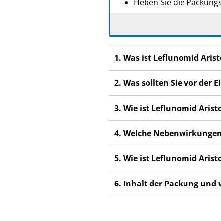
Heben Sie die Packungsb
Wenn Sie weitere Frage
Dieses Arzneimittel wur
anderen Menschen scha
1. Was ist Leflunomid Ari
Wenn Sie Nebenwirkunge
Nebenwirkungen, die ni
2. Was sollten Sie vor der
3. Wie ist Leflunomid Ari
4. Welche Nebenwirkungen
5. Wie ist Leflunomid Ari
6. Inhalt der Packung und