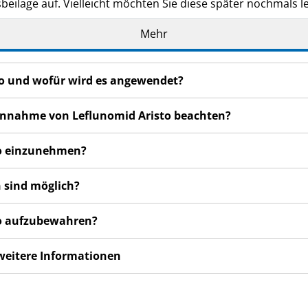
eilage auf. Vielleicht möchten Sie diese später nochmals l
n haben, wenden Sie sich an Ihren Arzt oder Apotheker.
Mehr
de Ihnen persönlich verschrieben. Geben Sie es nicht an Dri
den, auch wenn diese die gleichen Beschwerden haben wie
sto und wofür wird es angewendet?
n bemerken, wenden Sie sich an Ihren Arzt oder Apotheker.
cht in dieser Packungsbeilage angegeben sind. Siehe Abschn
 Einnahme von Leflunomid Aristo beachten?
sto einzunehmen?
 sind möglich?
sto aufzubewahren?
 weitere Informationen