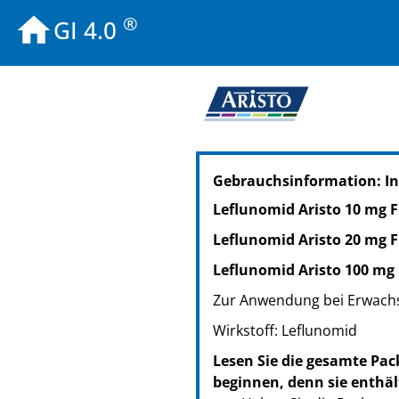
®
GI 4.0
PZN: 13744245
Gebrauchsinformation: In
PPN: 111374424561
PZN: 13744251
Leflunomid Aristo 10 mg F
PPN: 111374425127
Leflunomid Aristo 20 mg F
PZN: 13744268
PPN: 111374426817
Leflunomid Aristo 100 mg
PZN: 13744280
Zur Anwendung bei Erwach
PPN: 111374428046
Wirkstoff: Leflunomid
PZN: 14410747
PPN: 111441074762
Lesen Sie die gesamte Pac
beginnen, denn sie enthäl