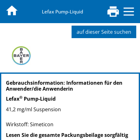
Lefax Pump-Liquid
auf dieser Seite suchen
PZN: 02563842
Gebrauchsinformation: Informationen für den
PPN: 110256384267
Anwender/die Anwenderin
NTIN: 04150025638422
®
PZN: 02563865
Lefax
Pump-Liquid
PPN: 110256386523
41,2 mg/ml Suspension
NTIN: 04150025638651
Wirkstoff: Simeticon
Lesen Sie die gesamte Packungsbeilage sorgfältig