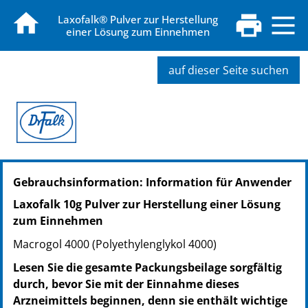
Laxofalk® Pulver zur Herstellung
einer Lösung zum Einnehmen
auf dieser Seite suchen
PZN: 01641155
Gebrauchsinformation: Information für Anwender
PPN: 110164115518
NTIN: 04150016411553
Laxofalk 10g Pulver zur Herstellung einer Lösung
PZN: 01641178
zum Einnehmen
PPN: 110164117871
Macrogol 4000 (Polyethylenglykol 4000)
NTIN: 04150016411782
PZN: 09711524
Lesen Sie die gesamte Packungsbeilage sorgfältig
PPN: 110971152438
durch, bevor Sie mit der Einnahme dieses
NTIN: 04150097115241
Arzneimittels beginnen, denn sie enthält wichtige