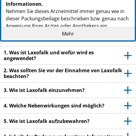
PZN: 14291219
Informationen.
PPN: 111429121961
Nehmen Sie dieses Arzneimittel immer genau wie in
dieser Packungsbeilage beschrieben bzw. genau nach
Anweisung Ihres Arztes oder Apothekers ein.
Mehr
Heben Sie die Packungsbeilage auf. Vielleicht
möchten Sie diese später nochmals lesen.
1. Was ist Laxofalk und wofür wird es
Wenn Sie weitere Fragen haben, wenden Sie sich
angewendet?
an Ihren Arzt oder Apotheker.
2. Was sollten Sie vor der Einnahme von Laxofalk
Wenn Sie Nebenwirkungen bemerken, wenden Sie
beachten?
sich an Ihren Arzt oder Apotheker. Dies gilt auch
für Nebenwirkungen, die nicht in dieser
3. Wie ist Laxofalk einzunehmen?
Packungsbeilage angegeben sind. Siehe Abschnitt
4.
4. Welche Nebenwirkungen sind möglich?
Wenn Sie sich nach der Anwendung nicht besser
oder gar schlechter fühlen, wenden Sie sich an
5. Wie ist Laxofalk aufzubewahren?
Ihren Arzt.