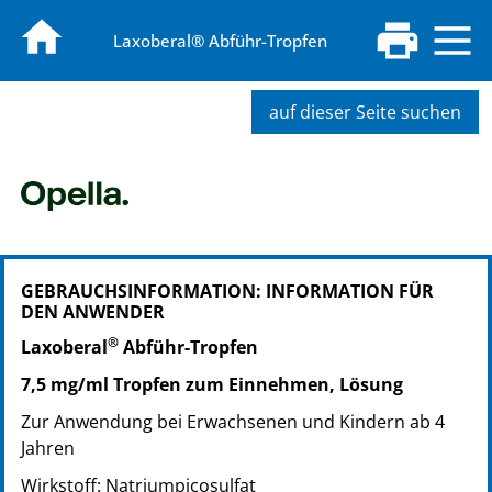
Laxoberal® Abführ-Tropfen
auf dieser Seite suchen
PZN: 01976861
GEBRAUCHSINFORMATION: INFORMATION FÜR
PPN: 110197686129
DEN ANWENDER
PZN: 01590311
®
PPN: 110159031170
Laxoberal
Abführ-Tropfen
PZN: 04348786
7,5 mg/ml Tropfen zum Einnehmen, Lösung
PPN: 110434878669
Zur Anwendung bei Erwachsenen und Kindern ab 4
PZN: 19170911
Jahren
PPN: 111917091133
Wirkstoff: Natriumpicosulfat