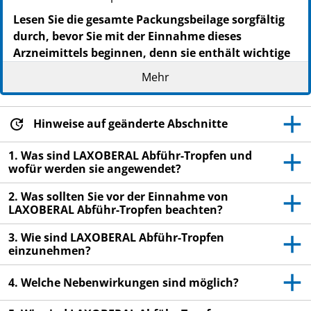
Lesen Sie die gesamte Packungsbeilage sorgfältig
durch, bevor Sie mit der Einnahme dieses
Arzneimittels beginnen, denn sie enthält wichtige
Informationen.
Mehr
Nehmen Sie dieses Arzneimittel immer genau wie in
dieser Packungsbeilage beschrieben bzw. genau nach
Anweisung Ihres Arztes oder Apothekers ein.
Hinweise auf geänderte Abschnitte
Heben Sie die Packungsbeilage auf. Vielleicht
1. Was sind LAXOBERAL Abführ-Tropfen und
möchten Sie diese später nochmals lesen.
wofür werden sie angewendet?
Fragen Sie Ihren Apotheker, wenn Sie weitere
2. Was sollten Sie vor der Einnahme von
Informationen oder einen Rat benötigen.
LAXOBERAL Abführ-Tropfen beachten?
Wenn Sie Nebenwirkungen bemerken, wenden Sie
3. Wie sind LAXOBERAL Abführ-Tropfen
sich an Ihren Arzt oder Apotheker. Dies gilt auch
einzunehmen?
für Nebenwirkungen, die nicht in dieser
Packungsbeilage angegeben sind. Siehe Abschnitt
4. Welche Nebenwirkungen sind möglich?
4.