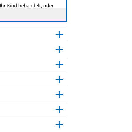
Ihr Kind behandelt, oder
eilage angegeben sind.