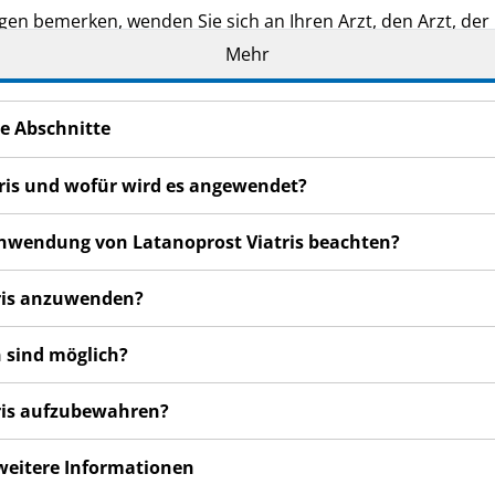
n bemerken, wenden Sie sich an Ihren Arzt, den Arzt, der 
ilt auch für Nebenwirkungen, die nicht in dieser Packungsb
Mehr
e Abschnitte
tris und wofür wird es angewendet?
 Anwendung von Latanoprost Viatris beachten?
tris anzuwenden?
 sind möglich?
tris aufzubewahren?
 weitere Informationen