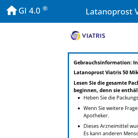
®
GI 4.0
Latanoprost 
PZN: 17901693
Gebrauchsinformation: I
PPN: 111790169308
NTIN: 04150179016930
Latanoprost Viatris 50 M
PZN: 17901701
Lesen Sie die gesamte Pac
PPN: 111790170102
beginnen, denn sie enthäl
NTIN: 04150179017012
Heben Sie die Packungsb
PZN: 17901718
PPN: 111790171889
Wenn Sie weitere Fragen
NTIN: 04150179017180
Apotheker.
Dieses Arzneimittel wur
Es kann anderen Mensc