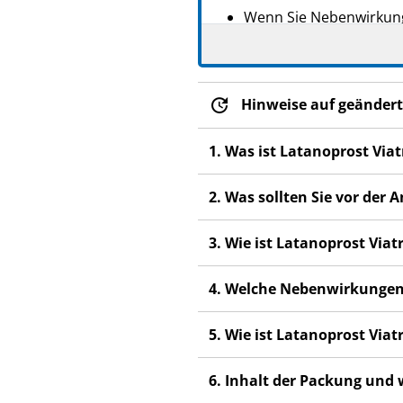
Wenn Sie Nebenwirkunge
Ihren Apotheker. Dies g
Siehe Abschnitt 4.
Hinweise auf geändert
1. Was ist Latanoprost Via
2. Was sollten Sie vor der
3. Wie ist Latanoprost Via
4. Welche Nebenwirkungen
5. Wie ist Latanoprost Via
6. Inhalt der Packung und