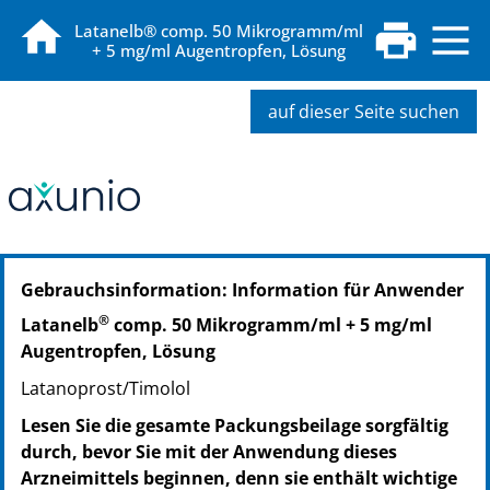
Latanelb® comp. 50 Mikrogramm/ml
+ 5 mg/ml Augentropfen, Lösung
auf dieser Seite suchen
PZN: 19068762
Gebrauchsinformation: Information für Anwender
PPN: 111906876230
PZN: 19068779
®
Latanelb
comp. 50 Mikrogramm/ml + 5 mg/ml
PPN: 111906877920
Augentropfen, Lösung
PZN: 19068785
Latanoprost/Timolol
PPN: 111906878583
Lesen Sie die gesamte Packungsbeilage sorgfältig
durch, bevor Sie mit der Anwendung dieses
Arzneimittels beginnen, denn sie enthält wichtige