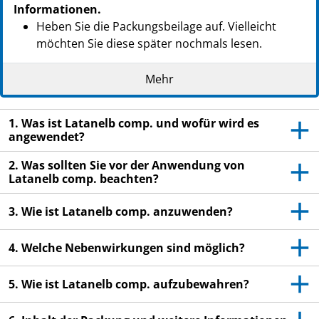
Informationen.
Heben Sie die Packungsbeilage auf. Vielleicht
möchten Sie diese später nochmals lesen.
Wenn Sie weitere Fragen haben, wenden Sie sich
Mehr
an Ihren Arzt oder Apotheker.
Dieses Arzneimittel wurde Ihnen persönlich
1. Was ist Latanelb comp. und wofür wird es
verschrieben. Geben Sie es nicht an Dritte weiter.
angewendet?
Es kann anderen Menschen schaden, auch wenn
diese die gleichen Beschwerden haben wie Sie.
2. Was sollten Sie vor der Anwendung von
Latanelb comp. beachten?
Wenn Sie Nebenwirkungen bemerken, wenden Sie
sich an Ihren Arzt oder Apotheker. Dies gilt auch
3. Wie ist Latanelb comp. anzuwenden?
für Nebenwirkungen, die nicht in dieser
Packungsbeilage angegeben sind. Siehe Abschnitt
4. Welche Nebenwirkungen sind möglich?
4.
5. Wie ist Latanelb comp. aufzubewahren?