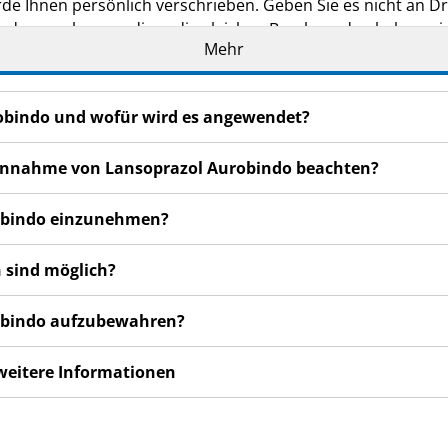
de Ihnen persönlich verschrieben. Geben Sie es nicht an Dri
den, auch wenn diese die gleichen Beschwerden haben wie
Mehr
n bemerken, wenden Sie sich an Ihren Arzt oder Apotheker.
cht in dieser Packungsbeilage angegeben sind. Siehe Abschn
robindo und wofür wird es angewendet?
r Einnahme von Lansoprazol Aurobindo beachten?
robindo einzunehmen?
 sind möglich?
robindo aufzubewahren?
 weitere Informationen