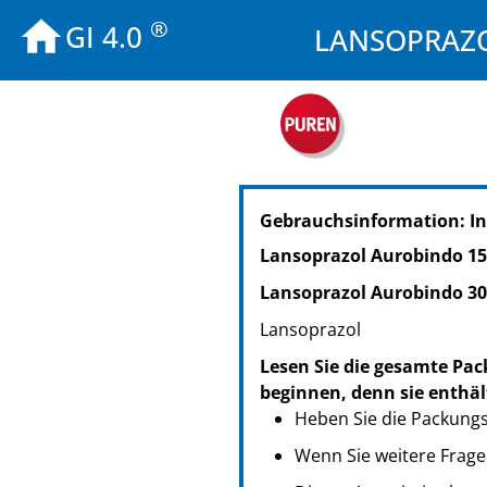
®
GI 4.0
LANSOPRAZOL
PZN: 10945003
Gebrauchsinformation: I
PPN: 111094500383
NTIN: 04150109450032
Lansoprazol Aurobindo 15
PZN: 10945026
Lansoprazol Aurobindo 30
PPN: 111094502639
NTIN: 04150109450261
Lansoprazol
PZN: 10945055
Lesen Sie die gesamte Pac
PPN: 111094505558
beginnen, denn sie enthäl
NTIN: 04150109450551
Heben Sie die Packungsb
Wenn Sie weitere Frage