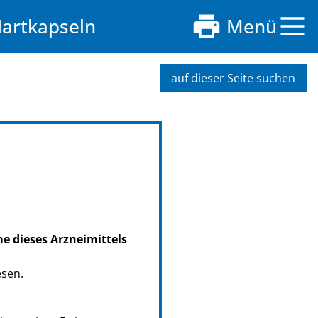
artkapseln
Menü
auf dieser Seite suchen
me dieses Arzneimittels
esen.