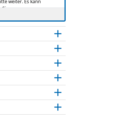
tte weiter. Es kann
 Sie.
 Dies gilt auch für
itt 4.