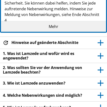
Sicherheit. Sie können dabei helfen, indem Sie jede
auftretende Nebenwirkung melden. Hinweise zur
Meldung von Nebenwirkungen, siehe Ende Abschnitt
4.
Mehr
Lesen Sie die gesamte Packungsbeilage sorgfältig
durch, bevor Sie mit der Anwendung dieses
Arzneimittels beginnen, denn sie enthält wichtige
Hinweise auf geänderte Abschnitte
Informationen.
Heben Sie die Packungsbeilage auf. Vielleicht
1. Was ist Lamzede und wofür wird es
möchten Sie diese später nochmals lesen.
angewendet?
Wenn Sie weitere Fragen haben, wenden Sie sich
2. Was sollten Sie vor der Anwendung von
an Ihren Arzt.
Lamzede beachten?
Wenn Sie Nebenwirkungen bemerken, wenden Sie
3. Wie ist Lamzede anzuwenden?
sich an Ihren Arzt, das medizinische Fachpersonal
oder Apotheker. Dies gilt auch für
4. Welche Nebenwirkungen sind möglich?
Nebenwirkungen, die nicht in dieser
Packungsbeilage angegeben sind. Siehe Abschnitt