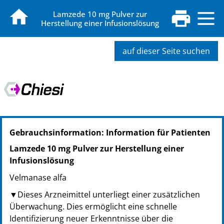
Lamzede 10 mg Pulver zur
Herstellung einer Infusionslösung
auf dieser Seite suchen
PZN: 14135896
Gebrauchsinformation: Information für Patienten
PPN: 111413589649
NTIN: 04150141358969
Lamzede 10 mg Pulver zur Herstellung einer
PZN: 14135904
Infusionslösung
PPN: 111413590443
Velmanase alfa
NTIN: 04150141359041
PZN: 14135933
▼Dieses Arzneimittel unterliegt einer zusätzlichen
PPN: 111413593362
Überwachung. Dies ermöglicht eine schnelle
NTIN: 04150141359331
Identifizierung neuer Erkenntnisse über die