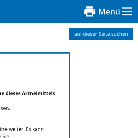
Menü
auf dieser Seite suchen
me dieses Arzneimittels
esen.
tte weiter. Es kann
 Sie.