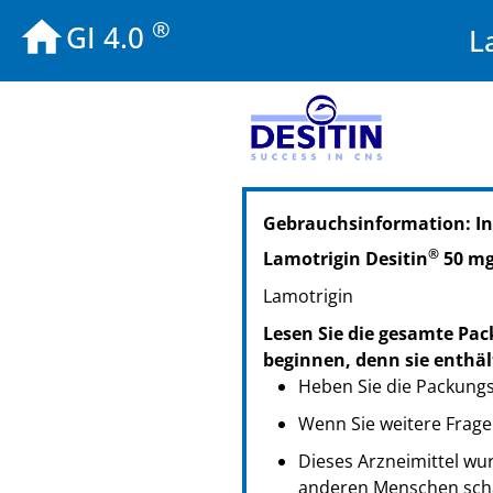
®
GI 4.0
L
PZN: 03360756
Gebrauchsinformation: In
PPN: 110336075681
NTIN: 04150033607564
®
Lamotrigin Desitin
50 mg
PZN: 03360816
Lamotrigin
PPN: 110336081650
NTIN: 04150033608165
Lesen Sie die gesamte Pac
beginnen, denn sie enthäl
Heben Sie die Packungsb
Wenn Sie weitere Frage
Dieses Arzneimittel wur
anderen Menschen scha