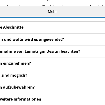
n bemerken, wenden Sie sich an Ihren Arzt oder Apotheker.
Mehr
cht in dieser Packungsbeilage angegeben sind. Siehe Abschn
e Abschnitte
tin und wofür wird es angewendet?
 Einnahme von Lamotrigin Desitin beachten?
tin einzunehmen?
 sind möglich?
tin aufzubewahren?
 weitere Informationen