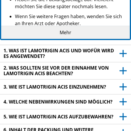
möchten Sie diese später nochmals lesen.
Wenn Sie weitere Fragen haben, wenden Sie sich
an Ihren Arzt oder Apotheker.
Mehr
Dieses Arzneimittel wurde Ihnen persönlich
verschrieben. Geben Sie es nicht an Dritte weiter.
Es kann anderen Menschen schaden, auch wenn
1. WAS IST LAMOTRIGIN ACIS UND WOFÜR WIRD
diese die gleichen Beschwerden haben wie Sie.
ES ANGEWENDET?
Wenn Sie Nebenwirkungen bemerken, wenden Sie
2. WAS SOLLTEN SIE VOR DER EINNAHME VON
sich an Ihren Arzt oder Apotheker. Dies gilt auch
LAMOTRIGIN ACIS BEACHTEN?
für Nebenwirkungen, die nicht in dieser
Packungsbeilage angegeben sind. Siehe Abschnitt
3. WIE IST LAMOTRIGIN ACIS EINZUNEHMEN?
4.
4. WELCHE NEBENWIRKUNGEN SIND MÖGLICH?
5. WIE IST LAMOTRIGIN ACIS AUFZUBEWAHREN?
6. INHALT DER PACKUNG UND WEITERE