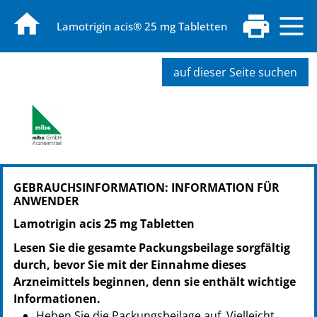
Lamotrigin acis® 25 mg Tabletten
auf dieser Seite suchen
PZN: 04051796
GEBRAUCHSINFORMATION: INFORMATION FÜR
PPN: 110405179612
ANWENDER
GTIN: 04260577691186
PZN: 16764277
Lamotrigin acis 25 mg Tabletten
PPN: 111676427745
Lesen Sie die gesamte Packungsbeilage sorgfältig
durch, bevor Sie mit der Einnahme dieses
Arzneimittels beginnen, denn sie enthält wichtige
Informationen.
Heben Sie die Packungsbeilage auf. Vielleicht