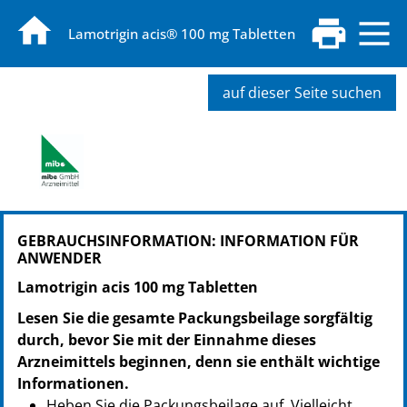
Lamotrigin acis® 100 mg Tabletten
auf dieser Seite suchen
PZN: 04051856
GEBRAUCHSINFORMATION: INFORMATION FÜR
PPN: 110405185678
ANWENDER
GTIN: 04260577691124
PZN: 04051862
Lamotrigin acis 100 mg Tabletten
PPN: 110405186244
Lesen Sie die gesamte Packungsbeilage sorgfältig
GTIN: 04260577691131
durch, bevor Sie mit der Einnahme dieses
PZN: 04051879
Arzneimittels beginnen, denn sie enthält wichtige
PPN: 110405187934
Informationen.
GTIN: 04260577691148
Heben Sie die Packungsbeilage auf. Vielleicht