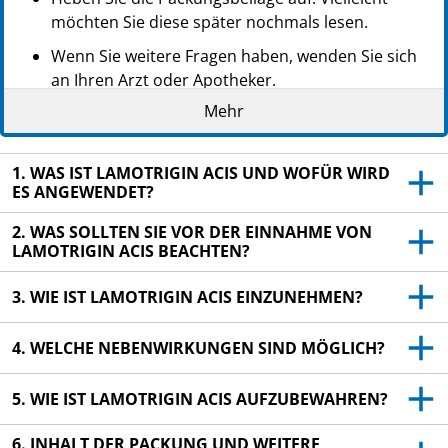
möchten Sie diese später nochmals lesen.
Wenn Sie weitere Fragen haben, wenden Sie sich
an Ihren Arzt oder Apotheker.
Mehr
Dieses Arzneimittel wurde Ihnen persönlich
verschrieben. Geben Sie es nicht an Dritte weiter.
Es kann anderen Menschen schaden, auch wenn
1. WAS IST LAMOTRIGIN ACIS UND WOFÜR WIRD
diese die gleichen Beschwerden haben wie Sie.
ES ANGEWENDET?
Wenn Sie Nebenwirkungen bemerken, wenden Sie
2. WAS SOLLTEN SIE VOR DER EINNAHME VON
sich an Ihren Arzt oder Apotheker. Dies gilt auch
LAMOTRIGIN ACIS BEACHTEN?
für Nebenwirkungen, die nicht in dieser
Packungsbeilage angegeben sind. Siehe Abschnitt
3. WIE IST LAMOTRIGIN ACIS EINZUNEHMEN?
4.
4. WELCHE NEBENWIRKUNGEN SIND MÖGLICH?
5. WIE IST LAMOTRIGIN ACIS AUFZUBEWAHREN?
6. INHALT DER PACKUNG UND WEITERE