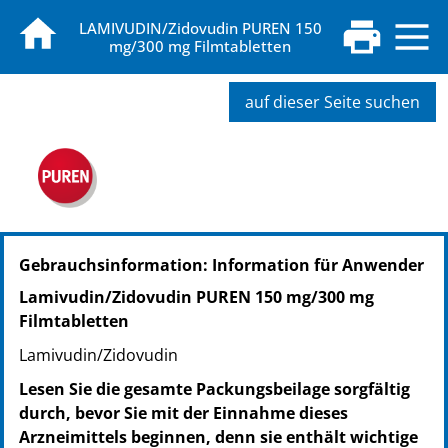
LAMIVUDIN/Zidovudin PUREN 150
mg/300 mg Filmtabletten
auf dieser Seite suchen
PZN: 15616534
Gebrauchsinformation: Information für Anwender
PPN: 111561653466
NTIN: 04150156165347
Lamivudin/Zidovudin PUREN 150 mg/300 mg
Filmtabletten
Lamivudin/Zidovudin
Lesen Sie die gesamte Packungsbeilage sorgfältig
durch, bevor Sie mit der Einnahme dieses
Arzneimittels beginnen, denn sie enthält wichtige