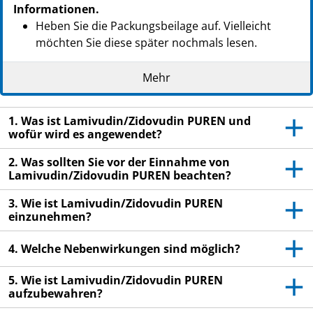
Informationen.
Heben Sie die Packungsbeilage auf. Vielleicht
möchten Sie diese später nochmals lesen.
Wenn Sie weitere Fragen haben, wenden Sie sich
Mehr
an Ihren Arzt oder Apotheker.
Dieses Arzneimittel wurde Ihnen persönlich
1. Was ist Lamivudin/Zidovudin PUREN und
verschrieben. Geben Sie es nicht an Dritte weiter.
wofür wird es angewendet?
Es kann anderen Menschen schaden, auch wenn
diese die gleichen Beschwerden haben wie Sie.
2. Was sollten Sie vor der Einnahme von
Lamivudin/Zidovudin PUREN beachten?
Wenn Sie Nebenwirkungen bemerken, wenden Sie
sich an Ihren Arzt oder Apotheker. Dies gilt auch
3. Wie ist Lamivudin/Zidovudin PUREN
für Nebenwirkungen, die nicht in dieser
einzunehmen?
Packungsbeilage angegeben sind. Siehe Abschnitt
4.
4. Welche Nebenwirkungen sind möglich?
5. Wie ist Lamivudin/Zidovudin PUREN
aufzubewahren?