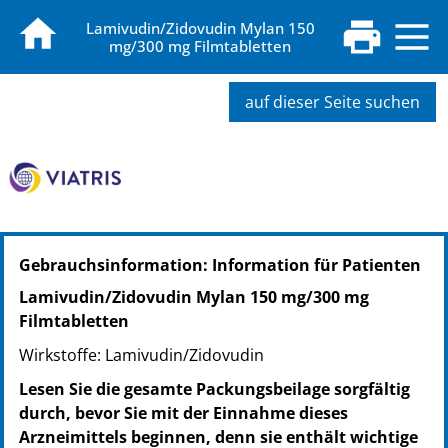
Lamivudin/Zidovudin Mylan 150
mg/300 mg Filmtabletten
auf dieser Seite suchen
PZN: 18451447
Gebrauchsinformation: Information für Patienten
PPN: 111845144791
NTIN: 04150184514476
Lamivudin/Zidovudin Mylan 150 mg/300 mg
PZN: 10309081
Filmtabletten
PPN: 111030908112
Wirkstoffe: Lamivudin/Zidovudin
NTIN: 04150103090814
Lesen Sie die gesamte Packungsbeilage sorgfältig
durch, bevor Sie mit der Einnahme dieses
Arzneimittels beginnen, denn sie enthält wichtige