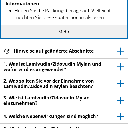
Informationen.
Heben Sie die Packungsbeilage auf. Vielleicht
möchten Sie diese später nochmals lesen.
Wenn Sie weitere Fragen haben, wenden Sie sich
Mehr
an Ihren Arzt oder Apotheker.
Dieses Arzneimittel wurde Ihnen persönlich
verschrieben. Geben Sie es nicht an Dritte weiter.
Hinweise auf geänderte Abschnitte
Es kann anderen Menschen schaden, auch wenn
1. Was ist Lamivudin/Zidovudin Mylan und
diese die gleichen Beschwerden haben wie Sie.
wofür wird es angewendet?
Wenn Sie Nebenwirkungen bemerken,
2. Was sollten Sie vor der Einnahme von
wenden Sie sich an Ihren Arzt oder
Lamivudin/Zidovudin Mylan beachten?
Apotheker. Dies gilt auch für
Nebenwirkungen, die nicht in dieser
3. Wie ist Lamivudin/Zidovudin Mylan
Packungsbeilage angegeben sind. Siehe
einzunehmen?
Abschnitt 4.
4. Welche Nebenwirkungen sind möglich?