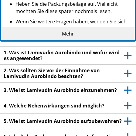
Heben Sie die Packungsbeilage auf. Vielleicht
möchten Sie diese später nochmals lesen.
Wenn Sie weitere Fragen haben, wenden Sie sich
an Ihren Arzt oder Apotheker.
Mehr
Dieses Arzneimittel wurde Ihnen persönlich
verschrieben. Geben Sie es nicht an Dritte weiter.
1. Was ist Lamivudin Aurobindo und wofür wird
Es kann anderen Menschen schaden, auch wenn
es angewendet?
diese die gleichen Beschwerden haben wie Sie.
2. Was sollten Sie vor der Einnahme von
Wenn Sie Nebenwirkungen bemerken, wenden Sie
Lamivudin Aurobindo beachten?
sich an Ihren Arzt oder Apotheker. Dies gilt auch
für Nebenwirkungen, die nicht in dieser
3. Wie ist Lamivudin Aurobindo einzunehmen?
Packungsbeilage angegeben sind. Siehe Abschnitt
4.
4. Welche Nebenwirkungen sind möglich?
5. Wie ist Lamivudin Aurobindo aufzubewahren?