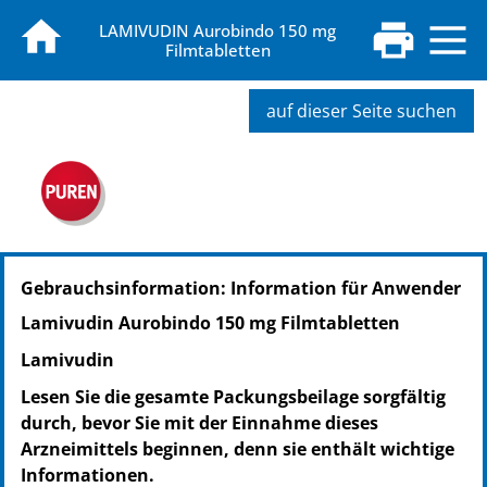
LAMIVUDIN Aurobindo 150 mg
Filmtabletten
auf dieser Seite suchen
PZN: 00139620
Gebrauchsinformation: Information für Anwender
PPN: 110013962000
NTIN: 04150001396209
Lamivudin Aurobindo 150 mg Filmtabletten
Lamivudin
Lesen Sie die gesamte Packungsbeilage sorgfältig
durch, bevor Sie mit der Einnahme dieses
Arzneimittels beginnen, denn sie enthält wichtige
Informationen.