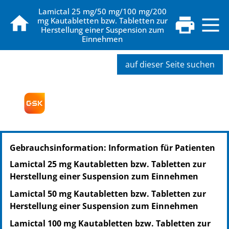
Lamictal 25 mg/50 mg/100 mg/200
mg Kautabletten bzw. Tabletten zur
Herstellung einer Suspension zum
Einnehmen
auf dieser Seite suchen
PZN: 06108342
Gebrauchsinformation: Information für Patienten
PPN: 110610834216
NTIN: 04150061083422
Lamictal 25 mg Kautabletten bzw. Tabletten zur
Herstellung einer Suspension zum Einnehmen
Lamictal 50 mg Kautabletten bzw. Tabletten zur
Herstellung einer Suspension zum Einnehmen
Lamictal 100 mg Kautabletten bzw. Tabletten zur