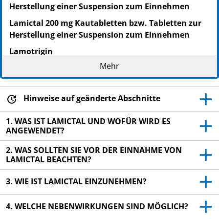
Herstellung einer Suspension zum Einnehmen
Lamictal 200 mg Kautabletten bzw. Tabletten zur
Herstellung einer Suspension zum Einnehmen
Lamotrigin
Mehr
Lesen Sie die gesamte Packungsbeilage sorgfältig
durch, bevor Sie mit der Einnahme dieses
Arzneimittels beginnen, denn sie enthält wichtige
Hinweise auf geänderte Abschnitte
Informationen.
Heben Sie die Packungsbeilage auf. Vielleicht
1. WAS IST LAMICTAL UND WOFÜR WIRD ES
möchten Sie diese später nochmals lesen.
ANGEWENDET?
Wenn Sie weitere Fragen haben, wenden Sie sich
2. WAS SOLLTEN SIE VOR DER EINNAHME VON
an Ihren Arzt oder Apotheker.
LAMICTAL BEACHTEN?
Dieses Arzneimittel wurde Ihnen persönlich
3. WIE IST LAMICTAL EINZUNEHMEN?
verschrieben. Geben Sie es nicht an Dritte weiter.
Es kann anderen Menschen schaden, auch wenn
4. WELCHE NEBENWIRKUNGEN SIND MÖGLICH?
diese die gleichen Beschwerden haben wie Sie.