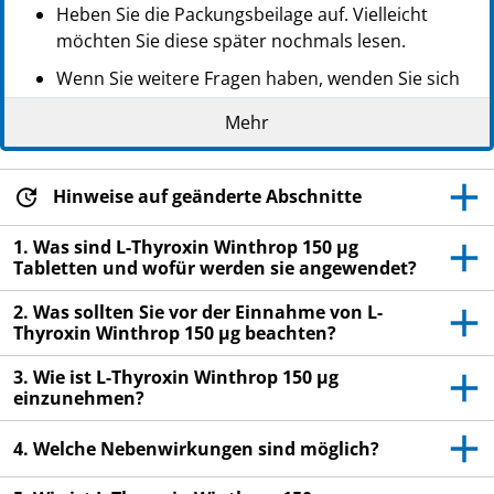
Heben Sie die Packungsbeilage auf. Vielleicht
möchten Sie diese später nochmals lesen.
Wenn Sie weitere Fragen haben, wenden Sie sich
an Ihren Arzt oder Apotheker.
Mehr
Dieses Arzneimittel wurde Ihnen persönlich
verschrieben. Geben Sie es nicht an Dritte weiter.
Es kann anderen Menschen schaden, auch wenn
Hinweise auf geänderte Abschnitte
diese die gleichen Beschwerden haben wie Sie.
1. Was sind L-Thyroxin Winthrop 150 µg
Wenn Sie Nebenwirkungen bemerken, wenden Sie
Tabletten und wofür werden sie angewendet?
sich an Ihren Arzt oder Apotheker. Dies gilt auch
2. Was sollten Sie vor der Einnahme von L-
für Nebenwirkungen, die nicht in dieser
Thyroxin Winthrop 150 µg beachten?
Packungsbeilage angegeben sind. Siehe Abschnitt
4.
3. Wie ist L-Thyroxin Winthrop 150 µg
einzunehmen?
4. Welche Nebenwirkungen sind möglich?