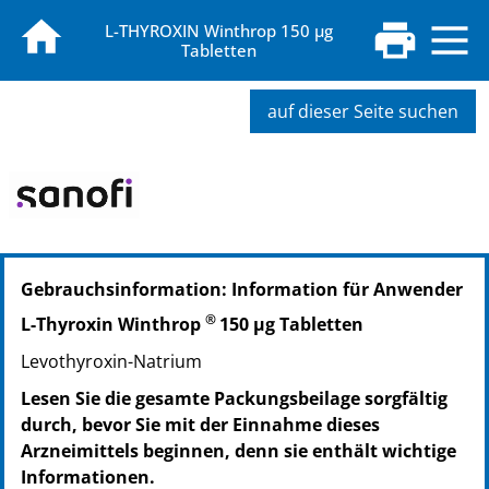
L-THYROXIN Winthrop 150 µg
Tabletten
auf dieser Seite suchen
PZN: 06912943
Gebrauchsinformation: Information für Anwender
PPN: 110691294388
NTIN: 04150069129436
®
L-Thyroxin Winthrop
150 µg Tabletten
Levothyroxin-Natrium
Lesen Sie die gesamte Packungsbeilage sorgfältig
durch, bevor Sie mit der Einnahme dieses
Arzneimittels beginnen, denn sie enthält wichtige
Informationen.