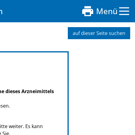
n
Menü
auf dieser Seite suchen
me dieses Arzneimittels
esen.
tte weiter. Es kann
 Sie.