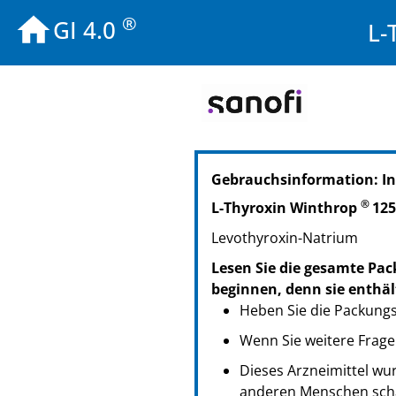
®
GI 4.0
L-
PZN: 06912920
Gebrauchsinformation: I
PPN: 110691292035
NTIN: 04150069129207
®
L-Thyroxin Winthrop
125
Levothyroxin-Natrium
Lesen Sie die gesamte Pac
beginnen, denn sie enthäl
Heben Sie die Packungsb
Wenn Sie weitere Frage
Dieses Arzneimittel wur
anderen Menschen scha