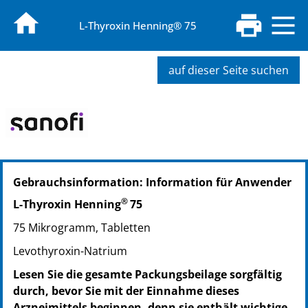
L-Thyroxin Henning® 75
auf dieser Seite suchen
PZN: 02532735
Gebrauchsinformation: Information für Anwender
PPN: 110253273552
NTIN: 04150025327357
®
L-Thyroxin Henning
75
PZN: 02532741
75 Mikrogramm, Tabletten
PPN: 110253274118
NTIN: 04150025327418
Levothyroxin-Natrium
PZN: 00300423
Lesen Sie die gesamte Packungsbeilage sorgfältig
PPN: 110030042331
durch, bevor Sie mit der Einnahme dieses
NTIN: 04150003004232
Arzneimittels beginnen, denn sie enthält wichtige