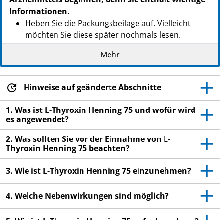
Informationen.
Heben Sie die Packungsbeilage auf. Vielleicht
möchten Sie diese später nochmals lesen.
Wenn Sie weitere Fragen haben, wenden Sie sich
Mehr
an Ihren Arzt oder Apotheker.
Dieses Arzneimittel wurde Ihnen persönlich
Hinweise auf geänderte Abschnitte
verschrieben. Geben Sie es nicht an Dritte weiter.
Es kann anderen Menschen schaden, auch wenn
1. Was ist L-Thyroxin Henning 75 und wofür wird
diese die gleichen Beschwerden haben wie Sie.
es angewendet?
Wenn Sie Nebenwirkungen bemerken, wenden Sie
2. Was sollten Sie vor der Einnahme von L-
sich an Ihren Arzt oder Apotheker. Dies gilt auch
Thyroxin Henning 75 beachten?
für Nebenwirkungen, die nicht in dieser
Packungsbeilage angegeben sind. Siehe Abschnitt
3. Wie ist L-Thyroxin Henning 75 einzunehmen?
4.
4. Welche Nebenwirkungen sind möglich?