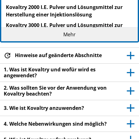
Kovaltry 2000 I.E. Pulver und Lösungsmittel zur
Herstellung einer Injektionslösung
Kovaltry 3000 I.E. Pulver und Lösungsmittel zur
Herstellung einer Injektionslösung
Mehr
Octocog alfa (Rekombinanter humaner
Blutgerinnungsfaktor VIII)
Hinweise auf geänderte Abschnitte
Lesen Sie die gesamte Packungsbeilage sorgfältig
durch, bevor Sie mit der Anwendung dieses
1. Was ist Kovaltry und wofür wird es
angewendet?
Arzneimittels beginnen, denn sie enthält wichtige
Informationen.
2. Was sollten Sie vor der Anwendung von
Heben Sie die Packungsbeilage auf. Vielleicht
Kovaltry beachten?
möchten Sie diese später nochmals lesen.
3. Wie ist Kovaltry anzuwenden?
Wenn Sie weitere Fragen haben, wenden Sie sich
an Ihren Arzt oder Apotheker.
4. Welche Nebenwirkungen sind möglich?
Dieses Arzneimittel wurde Ihnen persönlich
verschrieben. Geben Sie es nicht an Dritte weiter.