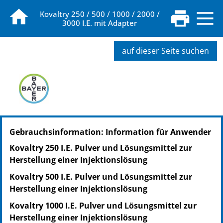
Kovaltry 250 / 500 / 1000 / 2000 /
3000 I.E. mit Adapter
auf dieser Seite suchen
PZN: 11083302
Gebrauchsinformation: Information für Anwender
PPN: 111108330262
NTIN: 04150110833022
Kovaltry 250 I.E. Pulver und Lösungsmittel zur
Herstellung einer Injektionslösung
Kovaltry 500 I.E. Pulver und Lösungsmittel zur
Herstellung einer Injektionslösung
Kovaltry 1000 I.E. Pulver und Lösungsmittel zur
Herstellung einer Injektionslösung