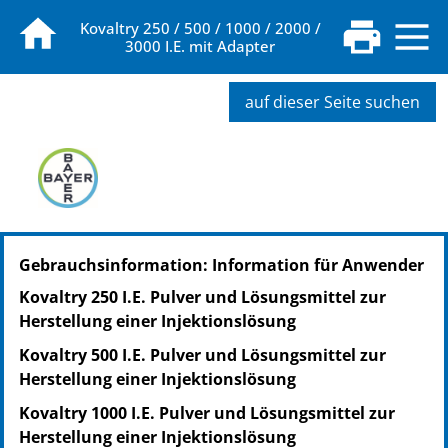
Kovaltry 250 / 500 / 1000 / 2000 /
3000 I.E. mit Adapter
auf dieser Seite suchen
PZN: 11083319
Gebrauchsinformation: Information für Anwender
PPN: 111108331952
NTIN: 04150110833190
Kovaltry 250 I.E. Pulver und Lösungsmittel zur
Herstellung einer Injektionslösung
Kovaltry 500 I.E. Pulver und Lösungsmittel zur
Herstellung einer Injektionslösung
Kovaltry 1000 I.E. Pulver und Lösungsmittel zur
Herstellung einer Injektionslösung