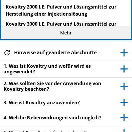
Kovaltry 2000 I.E. Pulver und Lösungsmittel zur
Herstellung einer Injektionslösung
Kovaltry 3000 I.E. Pulver und Lösungsmittel zur
Herstellung einer Injektionslösung
Mehr
Octocog alfa (Rekombinanter humaner
Blutgerinnungsfaktor VIII)
Hinweise auf geänderte Abschnitte
Lesen Sie die gesamte Packungsbeilage sorgfältig
durch, bevor Sie mit der Anwendung dieses
1. Was ist Kovaltry und wofür wird es
angewendet?
Arzneimittels beginnen, denn sie enthält wichtige
Informationen.
2. Was sollten Sie vor der Anwendung von
Heben Sie die Packungsbeilage auf. Vielleicht
Kovaltry beachten?
möchten Sie diese später nochmals lesen.
3. Wie ist Kovaltry anzuwenden?
Wenn Sie weitere Fragen haben, wenden Sie sich
an Ihren Arzt oder Apotheker.
4. Welche Nebenwirkungen sind möglich?
Dieses Arzneimittel wurde Ihnen persönlich
verschrieben. Geben Sie es nicht an Dritte weiter.