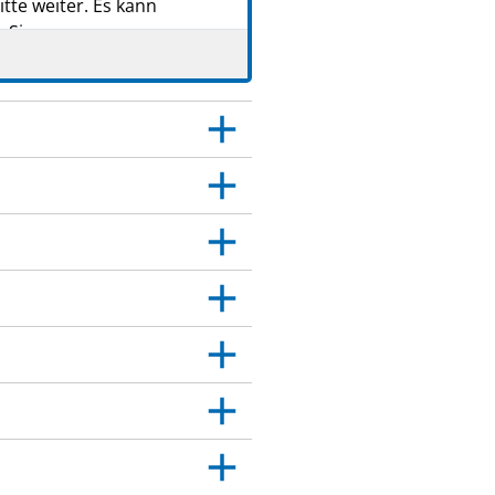
tte weiter. Es kann
 Sie.
er das medizinische
age angegeben sind. Siehe