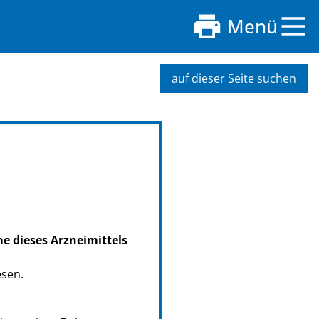
Menü
auf dieser Seite suchen
me dieses Arzneimittels
esen.