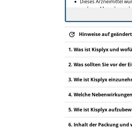
Dieses Arzneimittel wur
anderen Menschen scha
Wenn Sie Nebenwirkung
Fachpersonal. Dies gilt
Abschnitt 4.
Hinweise auf geändert
1. Was ist Kisplyx und wof
2. Was sollten Sie vor der
3. Wie ist Kisplyx einzune
4. Welche Nebenwirkungen
5. Wie ist Kisplyx aufzube
6. Inhalt der Packung und