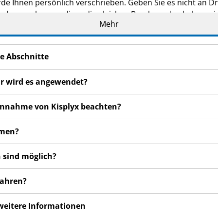
de Ihnen persönlich verschrieben. Geben Sie es nicht an Dri
den, auch wenn diese die gleichen Beschwerden haben wie
Mehr
en bemerken, wenden Sie sich an Ihren Arzt, Apotheker od
 auch für Nebenwirkungen, die nicht in dieser Packungsbeil
e Abschnitte
ür wird es angewendet?
 Einnahme von Kisplyx beachten?
hmen?
 sind möglich?
wahren?
 weitere Informationen