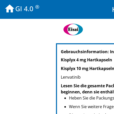
®
GI 4.0
PZN: 12448131
Gebrauchsinformation: I
PPN: 111244813107
Kisplyx 4 mg Hartkapseln
Kisplyx 10 mg Hartkapsel
Lenvatinib
Lesen Sie die gesamte Pac
beginnen, denn sie enthäl
Heben Sie die Packungsb
Wenn Sie weitere Frage